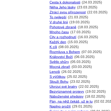
Cesta k dokonalosti
(24.03.2025)
Něha Jeho lásky
(23.03.2025)
Ztrácí svou přirozenost
(22.03.2025)
To nejlepší
(21.03.2025)
V druhé linii
(19.03.2025)
Pohotové zbraně
(18.03.2025)
Mnoho času
(17.03.2025)
City a rozhodnutí
(16.03.2025)
Každý den
(15.03.2025)
K cíli
(08.03.2025)
Rozmluva s Bohem
(07.03.2025)
Království Boží
(06.03.2025)
Světlo shůry
(05.03.2025)
Mocná zbraň
(03.03.2025)
Lenoši
(26.02.2025)
S výčitkou
(25.02.2025)
Slouží Bohu
(23.02.2025)
Utvrzuj své bratry
(22.02.2025)
Bezvýznamné projevy
(19.02.2025)
Náboženské předpisy
(18.02.2025)
Pán, na nějž čekáš, už je tu
(02.02.20
Naplno prožít
(29.01.2025)