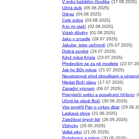
V srdci každého člověka
(17.08.2025)
Užírá duši
(05.08.2025)
Odraz
(04.08.2025)
Celé srdce
(03.08.2025)
A to mi stačí
(02.08.2025)
Vztah důvěry
(01.08.2025)
Jako v zrcadle
(28.07.2025)
Jakube, tebe upřímně
(25.07.2025)
Dobrá pověst
(24.07.2025)
Když miluji Krista
(23.07.2025)
Především se za ně modlete
(22.07.20
Jak ho Bůh miluje
(21.07.2025)
Neustupovat před zkouškami a utrpení
Hledat Boží slávu
(17.07.2025)
Zásadní význam
(06.07.2025)
Pokrytečtí světci a posvěcení hříšníci
(
Učinit ke slávě Boží
(30.06.2025)
Vás pověřil Pán o církev dbát
(29.06.2
Laskavá slova
(21.06.2025)
Záležitost jiných lidí
(26.05.2025)
Vždycky
(25.05.2025)
Velké věci
(21.05.2025)
Požehnání a milost
(20.05.2025)