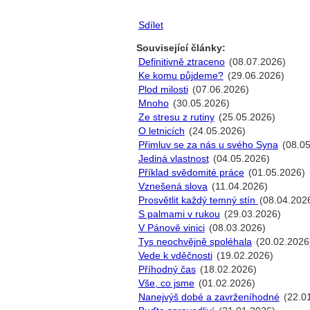
Sdílet
Související články:
Definitivně ztraceno
(08.07.2026)
Ke komu půjdeme?
(29.06.2026)
Plod milosti
(07.06.2026)
Mnoho
(30.05.2026)
Ze stresu z rutiny
(25.05.2026)
O letnicích
(24.05.2026)
Přimluv se za nás u svého Syna
(08.05
Jediná vlastnost
(04.05.2026)
Příklad svědomité práce
(01.05.2026)
Vznešená slova
(11.04.2026)
Prosvětlit každý temný stín
(08.04.202
S palmami v rukou
(29.03.2026)
V Pánově vinici
(08.03.2026)
Tys neochvějně spoléhala
(20.02.2026
Vede k vděčnosti
(19.02.2026)
Příhodný čas
(18.02.2026)
Vše, co jsme
(01.02.2026)
Nanejvýš dobé a zavrženíhodné
(22.0