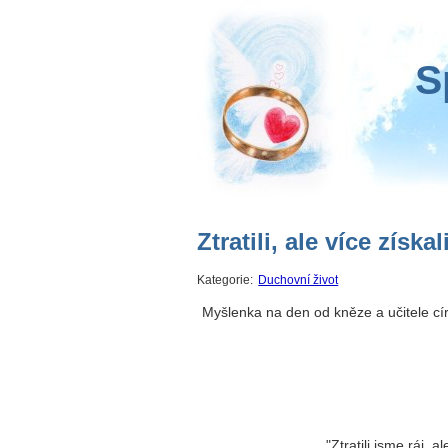
S
Ztratili, ale více získal
Kategorie:
Duchovní život
Myšlenka na den od kněze a učitele cír
"Ztratili jsme ráj, 