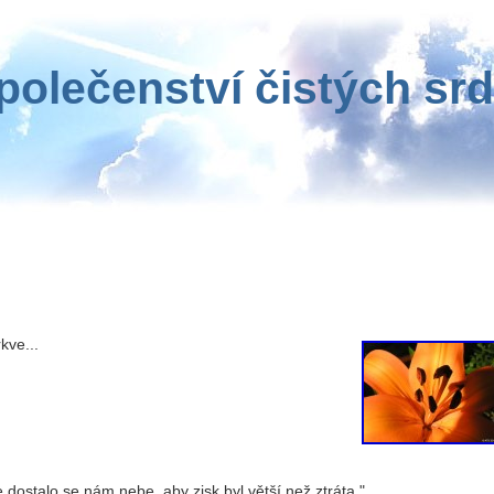
polečenství čistých srd
i
kve...
ale dostalo se nám nebe, aby zisk byl větší než ztráta."