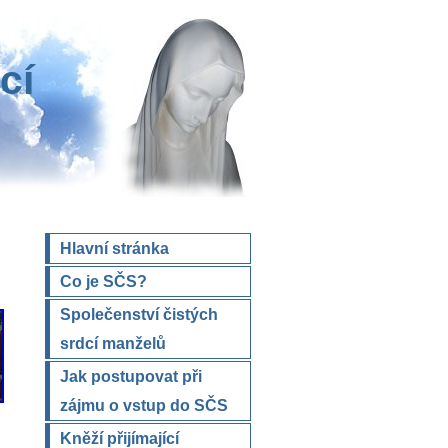
cí
Hlavní stránka
Co je SČS?
Společenství čistých
srdcí manželů
Jak postupovat při
zájmu o vstup do SČS
Kněží přijímající