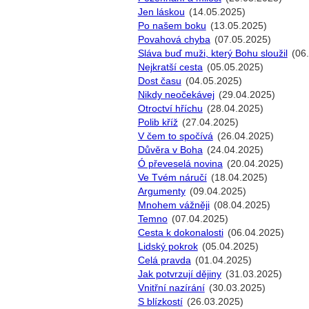
Jen láskou
(14.05.2025)
Po našem boku
(13.05.2025)
Povahová chyba
(07.05.2025)
Sláva buď muži, který Bohu sloužil
(06
Nejkratší cesta
(05.05.2025)
Dost času
(04.05.2025)
Nikdy neočekávej
(29.04.2025)
Otroctví hříchu
(28.04.2025)
Polib kříž
(27.04.2025)
V čem to spočívá
(26.04.2025)
Důvěra v Boha
(24.04.2025)
Ó převeselá novina
(20.04.2025)
Ve Tvém náručí
(18.04.2025)
Argumenty
(09.04.2025)
Mnohem vážněji
(08.04.2025)
Temno
(07.04.2025)
Cesta k dokonalosti
(06.04.2025)
Lidský pokrok
(05.04.2025)
Celá pravda
(01.04.2025)
Jak potvrzují dějiny
(31.03.2025)
Vnitřní nazírání
(30.03.2025)
S blízkostí
(26.03.2025)