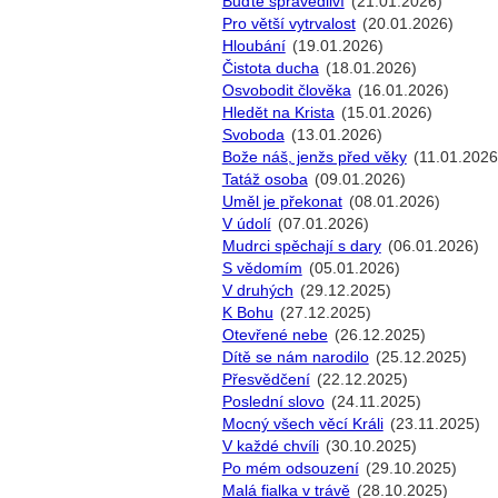
Buďte spravedliví
(21.01.2026)
Pro větší vytrvalost
(20.01.2026)
Hloubání
(19.01.2026)
Čistota ducha
(18.01.2026)
Osvobodit člověka
(16.01.2026)
Hledět na Krista
(15.01.2026)
Svoboda
(13.01.2026)
Bože náš, jenžs před věky
(11.01.2026
Tatáž osoba
(09.01.2026)
Uměl je překonat
(08.01.2026)
V údolí
(07.01.2026)
Mudrci spěchají s dary
(06.01.2026)
S vědomím
(05.01.2026)
V druhých
(29.12.2025)
K Bohu
(27.12.2025)
Otevřené nebe
(26.12.2025)
Dítě se nám narodilo
(25.12.2025)
Přesvědčení
(22.12.2025)
Poslední slovo
(24.11.2025)
Mocný všech věcí Králi
(23.11.2025)
V každé chvíli
(30.10.2025)
Po mém odsouzení
(29.10.2025)
Malá fialka v trávě
(28.10.2025)