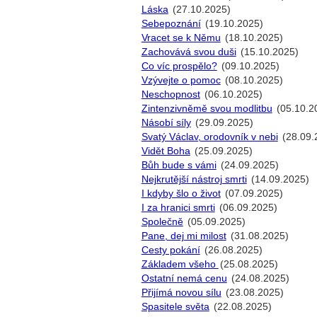
Láska
(27.10.2025)
Sebepoznání
(19.10.2025)
Vracet se k Němu
(18.10.2025)
Zachovává svou duši
(15.10.2025)
Co víc prospělo?
(09.10.2025)
Vzývejte o pomoc
(08.10.2025)
Neschopnost
(06.10.2025)
Zintenzivněmě svou modlitbu
(05.10.2
Násobí síly
(29.09.2025)
Svatý Václav, orodovník v nebi
(28.09.
Vidět Boha
(25.09.2025)
Bůh bude s vámi
(24.09.2025)
Nejkrutější nástroj smrti
(14.09.2025)
I kdyby šlo o život
(07.09.2025)
I za hranici smrti
(06.09.2025)
Společně
(05.09.2025)
Pane, dej mi milost
(31.08.2025)
Cesty pokání
(26.08.2025)
Základem všeho
(25.08.2025)
Ostatní nemá cenu
(24.08.2025)
Přijímá novou sílu
(23.08.2025)
Spasitele světa
(22.08.2025)