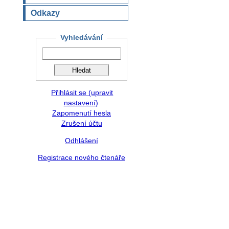
Odkazy
Vyhledávání
Přihlásit se (upravit
nastavení)
Zapomenutí hesla
Zrušení účtu
Odhlášení
Registrace nového čtenáře