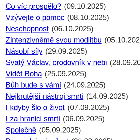
Co víc prospělo?
(09.10.2025)
Vzývejte o pomoc
(08.10.2025)
Neschopnost
(06.10.2025)
Zintenzivněmě svou modlitbu
(05.10.202
Násobí síly
(29.09.2025)
Svatý Václav, orodovník v nebi
(28.09.2
Vidět Boha
(25.09.2025)
Bůh bude s vámi
(24.09.2025)
Nejkrutější nástroj smrti
(14.09.2025)
I kdyby šlo o život
(07.09.2025)
I za hranici smrti
(06.09.2025)
Společně
(05.09.2025)