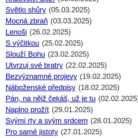
Světlo shůry
(05.03.2025)
Mocná zbraň
(03.03.2025)
Lenoši
(26.02.2025)
S výčitkou
(25.02.2025)
Slouží Bohu
(23.02.2025)
Utvrzuj své bratry
(22.02.2025)
Bezvýznamné projevy
(19.02.2025)
Náboženské předpisy
(18.02.2025)
Pán, na nějž čekáš, už je tu
(02.02.2025
Naplno prožít
(29.01.2025)
Svými rty a svým srdcem
(28.01.2025)
Pro samé jistoty
(27.01.2025)