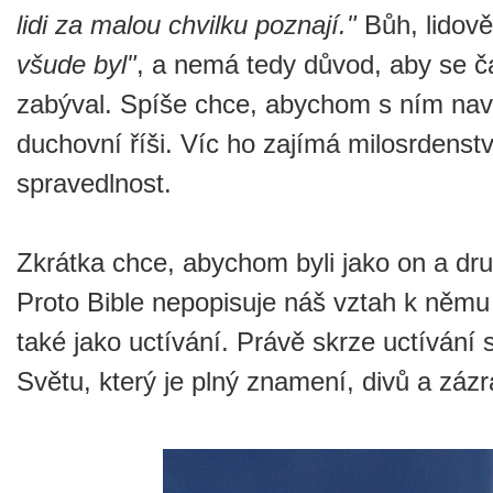
lidi za malou chvilku poznají."
Bůh, lidov
všude byl"
, a nemá tedy důvod, aby se č
zabýval. Spíše chce, abychom s ním nava
duchovní říši. Víc ho zajímá milosrdenství
spravedlnost.
Zkrátka chce, abychom byli jako on a dru
Proto Bible nepopisuje náš vztah k němu 
také jako uctívání. Právě skrze uctívání
Světu, který je plný znamení, divů a zázr