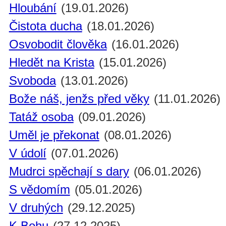
Hloubání
(19.01.2026)
Čistota ducha
(18.01.2026)
Osvobodit člověka
(16.01.2026)
Hledět na Krista
(15.01.2026)
Svoboda
(13.01.2026)
Bože náš, jenžs před věky
(11.01.2026)
Tatáž osoba
(09.01.2026)
Uměl je překonat
(08.01.2026)
V údolí
(07.01.2026)
Mudrci spěchají s dary
(06.01.2026)
S vědomím
(05.01.2026)
V druhých
(29.12.2025)
K Bohu
(27.12.2025)