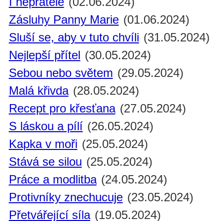
I nepřátelé
(02.06.2024)
Zásluhy Panny Marie
(01.06.2024)
Sluší se, aby v tuto chvíli
(31.05.2024)
Nejlepší přítel
(30.05.2024)
Sebou nebo světem
(29.05.2024)
Malá křivda
(28.05.2024)
Recept pro křesťana
(27.05.2024)
S láskou a pílí
(26.05.2024)
Kapka v moři
(25.05.2024)
Stává se silou
(25.05.2024)
Práce a modlitba
(24.05.2024)
Protivníky znechucuje
(23.05.2024)
Přetvářející síla
(19.05.2024)