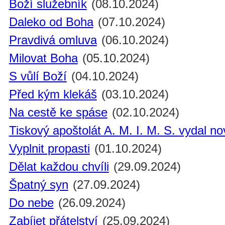
Boží služebník
(08.10.2024)
Daleko od Boha
(07.10.2024)
Pravdivá omluva
(06.10.2024)
Milovat Boha
(05.10.2024)
S vůlí Boží
(04.10.2024)
Před kým klekáš
(03.10.2024)
Na cestě ke spáse
(02.10.2024)
Tiskový apoštolát A. M. I. M. S. vydal n
Vyplnit propasti
(01.10.2024)
Dělat každou chvíli
(29.09.2024)
Špatný syn
(27.09.2024)
Do nebe
(26.09.2024)
Zabíjet přátelství
(25.09.2024)