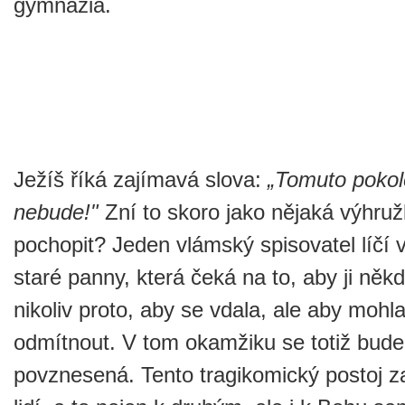
gymnázia.
Ježíš říká zajímavá slova:
„Tomuto poko
nebude!"
Zní to skoro jako nějaká výhru
pochopit? Jeden vlámský spisovatel líčí 
staré panny, která čeká na to, aby ji ně
nikoliv proto, aby se vdala, ale aby mohl
odmítnout. V tom okamžiku se totiž bude c
povznesená. Tento tragikomický postoj z