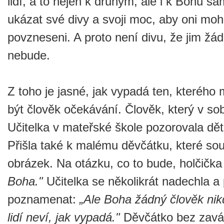
lidí, a to nejen k druhým, ale i k Bohu 
ukázat své divy a svoji moc, aby oni mohl
povzneseni. A proto není divu, že jim ž
nebude.
Z toho je jasné, jak vypadá ten, kterého 
být člověk očekávání. Člověk, který v sob
Učitelka v mateřské škole pozorovala děti 
Přišla také k malému děvčátku, které so
obrázek. Na otázku, co to bude, holčičk
Boha."
Učitelka se několikrát nadechla a 
poznamenat:
„Ale Boha žádný člověk nikd
lidí neví, jak vypadá."
Děvčátko bez zavá