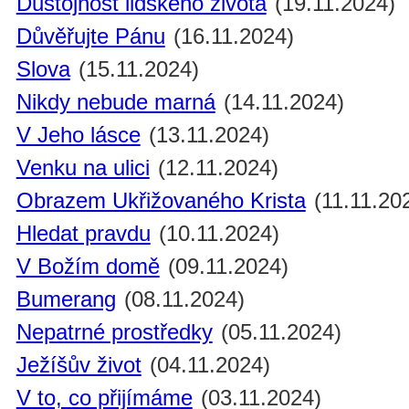
Důstojnost lidského života
(19.11.2024)
Důvěřujte Pánu
(16.11.2024)
Slova
(15.11.2024)
Nikdy nebude marná
(14.11.2024)
V Jeho lásce
(13.11.2024)
Venku na ulici
(12.11.2024)
Obrazem Ukřižovaného Krista
(11.11.20
Hledat pravdu
(10.11.2024)
V Božím domě
(09.11.2024)
Bumerang
(08.11.2024)
Nepatrné prostředky
(05.11.2024)
Ježíšův život
(04.11.2024)
V to, co přijímáme
(03.11.2024)