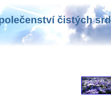
polečenství čistých srd