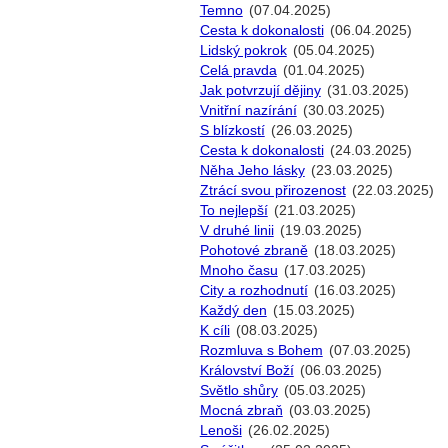
Temno
(07.04.2025)
Cesta k dokonalosti
(06.04.2025)
Lidský pokrok
(05.04.2025)
Celá pravda
(01.04.2025)
Jak potvrzují dějiny
(31.03.2025)
Vnitřní nazírání
(30.03.2025)
S blízkostí
(26.03.2025)
Cesta k dokonalosti
(24.03.2025)
Něha Jeho lásky
(23.03.2025)
Ztrácí svou přirozenost
(22.03.2025)
To nejlepší
(21.03.2025)
V druhé linii
(19.03.2025)
Pohotové zbraně
(18.03.2025)
Mnoho času
(17.03.2025)
City a rozhodnutí
(16.03.2025)
Každý den
(15.03.2025)
K cíli
(08.03.2025)
Rozmluva s Bohem
(07.03.2025)
Království Boží
(06.03.2025)
Světlo shůry
(05.03.2025)
Mocná zbraň
(03.03.2025)
Lenoši
(26.02.2025)