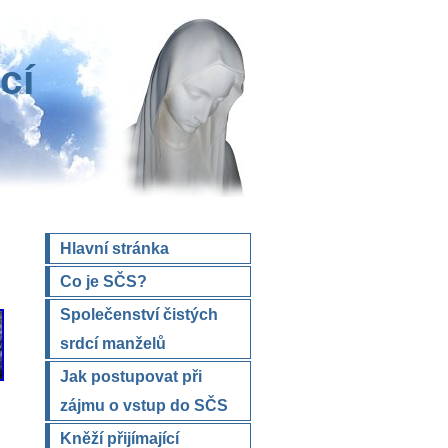
cí
Hlavní stránka
Co je SČS?
Společenství čistých
srdcí manželů
Jak postupovat při
zájmu o vstup do SČS
Kněží přijímající