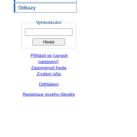
Odkazy
Vyhledávání
Přihlásit se (upravit
nastavení)
Zapomenutí hesla
Zrušení účtu
Odhlášení
Registrace nového čtenáře