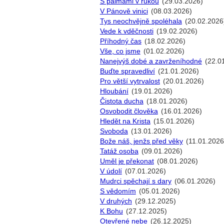
S palmami v rukou
(29.03.2026)
V Pánově vinici
(08.03.2026)
Tys neochvějně spoléhala
(20.02.2026
Vede k vděčnosti
(19.02.2026)
Příhodný čas
(18.02.2026)
Vše, co jsme
(01.02.2026)
Nanejvýš dobé a zavrženíhodné
(22.0
Buďte spravedliví
(21.01.2026)
Pro větší vytrvalost
(20.01.2026)
Hloubání
(19.01.2026)
Čistota ducha
(18.01.2026)
Osvobodit člověka
(16.01.2026)
Hledět na Krista
(15.01.2026)
Svoboda
(13.01.2026)
Bože náš, jenžs před věky
(11.01.2026
Tatáž osoba
(09.01.2026)
Uměl je překonat
(08.01.2026)
V údolí
(07.01.2026)
Mudrci spěchají s dary
(06.01.2026)
S vědomím
(05.01.2026)
V druhých
(29.12.2025)
K Bohu
(27.12.2025)
Otevřené nebe
(26.12.2025)