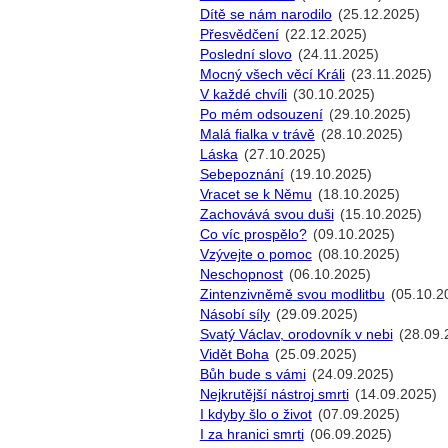
Dítě se nám narodilo
(25.12.2025)
Přesvědčení
(22.12.2025)
Poslední slovo
(24.11.2025)
Mocný všech věcí Králi
(23.11.2025)
V každé chvíli
(30.10.2025)
Po mém odsouzení
(29.10.2025)
Malá fialka v trávě
(28.10.2025)
Láska
(27.10.2025)
Sebepoznání
(19.10.2025)
Vracet se k Němu
(18.10.2025)
Zachovává svou duši
(15.10.2025)
Co víc prospělo?
(09.10.2025)
Vzývejte o pomoc
(08.10.2025)
Neschopnost
(06.10.2025)
Zintenzivněmě svou modlitbu
(05.10.2
Násobí síly
(29.09.2025)
Svatý Václav, orodovník v nebi
(28.09.
Vidět Boha
(25.09.2025)
Bůh bude s vámi
(24.09.2025)
Nejkrutější nástroj smrti
(14.09.2025)
I kdyby šlo o život
(07.09.2025)
I za hranici smrti
(06.09.2025)