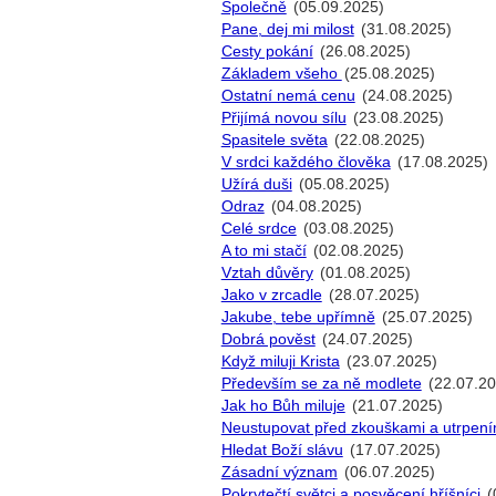
Společně
(05.09.2025)
Pane, dej mi milost
(31.08.2025)
Cesty pokání
(26.08.2025)
Základem všeho
(25.08.2025)
Ostatní nemá cenu
(24.08.2025)
Přijímá novou sílu
(23.08.2025)
Spasitele světa
(22.08.2025)
V srdci každého člověka
(17.08.2025)
Užírá duši
(05.08.2025)
Odraz
(04.08.2025)
Celé srdce
(03.08.2025)
A to mi stačí
(02.08.2025)
Vztah důvěry
(01.08.2025)
Jako v zrcadle
(28.07.2025)
Jakube, tebe upřímně
(25.07.2025)
Dobrá pověst
(24.07.2025)
Když miluji Krista
(23.07.2025)
Především se za ně modlete
(22.07.20
Jak ho Bůh miluje
(21.07.2025)
Neustupovat před zkouškami a utrpení
Hledat Boží slávu
(17.07.2025)
Zásadní význam
(06.07.2025)
Pokrytečtí světci a posvěcení hříšníci
(