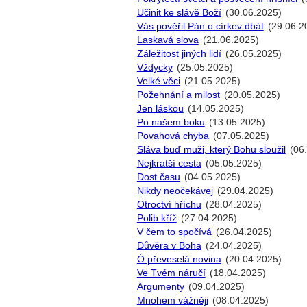
Učinit ke slávě Boží
(30.06.2025)
Vás pověřil Pán o církev dbát
(29.06.2
Laskavá slova
(21.06.2025)
Záležitost jiných lidí
(26.05.2025)
Vždycky
(25.05.2025)
Velké věci
(21.05.2025)
Požehnání a milost
(20.05.2025)
Jen láskou
(14.05.2025)
Po našem boku
(13.05.2025)
Povahová chyba
(07.05.2025)
Sláva buď muži, který Bohu sloužil
(06
Nejkratší cesta
(05.05.2025)
Dost času
(04.05.2025)
Nikdy neočekávej
(29.04.2025)
Otroctví hříchu
(28.04.2025)
Polib kříž
(27.04.2025)
V čem to spočívá
(26.04.2025)
Důvěra v Boha
(24.04.2025)
Ó převeselá novina
(20.04.2025)
Ve Tvém náručí
(18.04.2025)
Argumenty
(09.04.2025)
Mnohem vážněji
(08.04.2025)