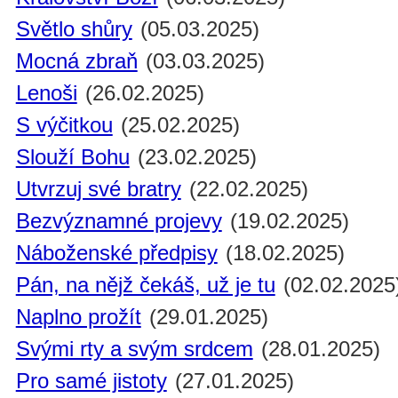
Světlo shůry
(05.03.2025)
Mocná zbraň
(03.03.2025)
Lenoši
(26.02.2025)
S výčitkou
(25.02.2025)
Slouží Bohu
(23.02.2025)
Utvrzuj své bratry
(22.02.2025)
Bezvýznamné projevy
(19.02.2025)
Náboženské předpisy
(18.02.2025)
Pán, na nějž čekáš, už je tu
(02.02.2025
Naplno prožít
(29.01.2025)
Svými rty a svým srdcem
(28.01.2025)
Pro samé jistoty
(27.01.2025)