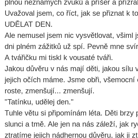
plnou neznámých zvuků a příšer a přízra
Uvažoval jsem, co říct, jak se přiznat
UDĚLAT DEN.
Ale nemusel jsem nic vysvětlovat, všiml 
dni plném zážitků už spí. Pevně mne sví
A tvářičku mi tiskl k vousaté tváři.
Jakou důvěru v nás mají děti, jakou sílu 
jejich očích máme. Jsme obři, všemocní ob
roste, zmenšují... zmenšují.
"Tatínku, udělej den."
Tuhle větu si připomínám léta. Děti brz
slunci a tmě. Ale jen na nás záleží, jak r
ztratíme jejich nádhernou důvěru, jak ji