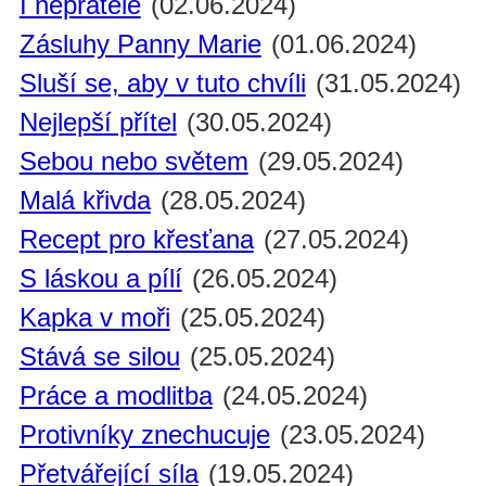
I nepřátelé
(02.06.2024)
Zásluhy Panny Marie
(01.06.2024)
Sluší se, aby v tuto chvíli
(31.05.2024)
Nejlepší přítel
(30.05.2024)
Sebou nebo světem
(29.05.2024)
Malá křivda
(28.05.2024)
Recept pro křesťana
(27.05.2024)
S láskou a pílí
(26.05.2024)
Kapka v moři
(25.05.2024)
Stává se silou
(25.05.2024)
Práce a modlitba
(24.05.2024)
Protivníky znechucuje
(23.05.2024)
Přetvářející síla
(19.05.2024)