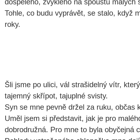
dospělého, zvyklého na spoustu malých s
Tohle, co budu vyprávět, se stalo, když 
roky.
Šli jsme po ulici, vál strašidelný vítr, kte
tajemný skřípot, tajuplné svisty.
Syn se mne pevně držel za ruku, občas 
Uměl jsem si představit, jak je pro maléh
dobrodružná. Pro mne to byla obyčejná c