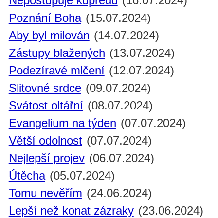
Nepostupuje kupředu
(16.07.2024)
Poznání Boha
(15.07.2024)
Aby byl milován
(14.07.2024)
Zástupy blažených
(13.07.2024)
Podezíravé mlčení
(12.07.2024)
Slitovné srdce
(09.07.2024)
Svátost oltářní
(08.07.2024)
Evangelium na týden
(07.07.2024)
Větší odolnost
(07.07.2024)
Nejlepší projev
(06.07.2024)
Útěcha
(05.07.2024)
Tomu nevěřím
(24.06.2024)
Lepší než konat zázraky
(23.06.2024)