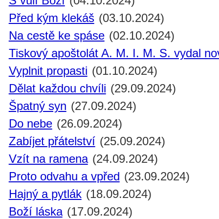
S vůlí Boží
(04.10.2024)
Před kým klekáš
(03.10.2024)
Na cestě ke spáse
(02.10.2024)
Tiskový apoštolát A. M. I. M. S. vydal n
Vyplnit propasti
(01.10.2024)
Dělat každou chvíli
(29.09.2024)
Špatný syn
(27.09.2024)
Do nebe
(26.09.2024)
Zabíjet přátelství
(25.09.2024)
Vzít na ramena
(24.09.2024)
Proto odvahu a vpřed
(23.09.2024)
Hajný a pytlák
(18.09.2024)
Boží láska
(17.09.2024)