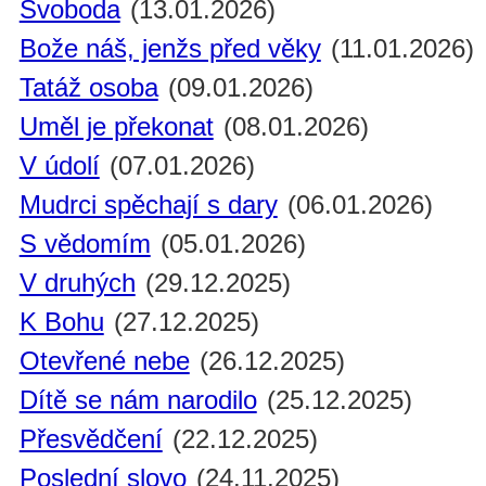
Svoboda
(13.01.2026)
Bože náš, jenžs před věky
(11.01.2026)
Tatáž osoba
(09.01.2026)
Uměl je překonat
(08.01.2026)
V údolí
(07.01.2026)
Mudrci spěchají s dary
(06.01.2026)
S vědomím
(05.01.2026)
V druhých
(29.12.2025)
K Bohu
(27.12.2025)
Otevřené nebe
(26.12.2025)
Dítě se nám narodilo
(25.12.2025)
Přesvědčení
(22.12.2025)
Poslední slovo
(24.11.2025)