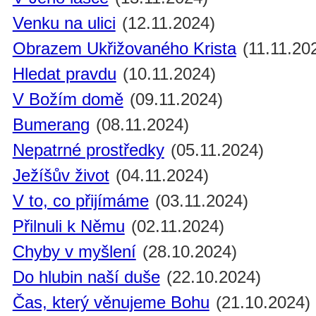
Venku na ulici
(12.11.2024)
Obrazem Ukřižovaného Krista
(11.11.20
Hledat pravdu
(10.11.2024)
V Božím domě
(09.11.2024)
Bumerang
(08.11.2024)
Nepatrné prostředky
(05.11.2024)
Ježíšův život
(04.11.2024)
V to, co přijímáme
(03.11.2024)
Přilnuli k Němu
(02.11.2024)
Chyby v myšlení
(28.10.2024)
Do hlubin naší duše
(22.10.2024)
Čas, který věnujeme Bohu
(21.10.2024)