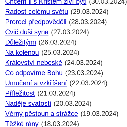
Chcem-li s Kristem živí býti
(30.03.2024
Radost celému světu
(29.03.2024)
Proroci předpověděli
(28.03.2024)
Cvič duši syna
(27.03.2024)
Důležitými
(26.03.2024)
Na kolenou
(25.03.2024)
Království nebeské
(24.03.2024)
Co odpovíme Bohu
(23.03.2024)
Umučení a vzkříšení
(22.03.2024)
Příležitost
(21.03.2024)
Naděje svatosti
(20.03.2024)
Věrný pěstoun a strážce
(19.03.2024)
Těžké rány
(18.03.2024)