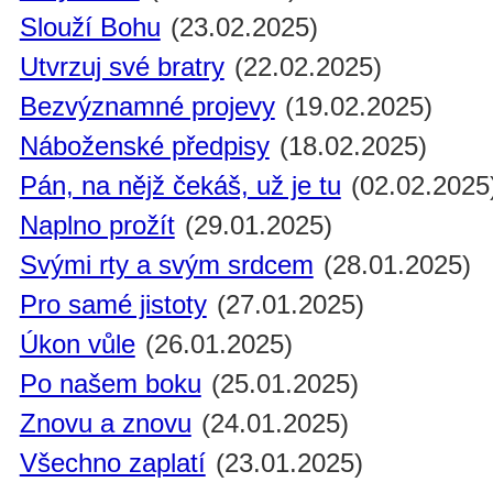
Slouží Bohu
(23.02.2025)
Utvrzuj své bratry
(22.02.2025)
Bezvýznamné projevy
(19.02.2025)
Náboženské předpisy
(18.02.2025)
Pán, na nějž čekáš, už je tu
(02.02.2025
Naplno prožít
(29.01.2025)
Svými rty a svým srdcem
(28.01.2025)
Pro samé jistoty
(27.01.2025)
Úkon vůle
(26.01.2025)
Po našem boku
(25.01.2025)
Znovu a znovu
(24.01.2025)
Všechno zaplatí
(23.01.2025)