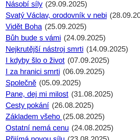
Násobí síly
(29.09.2025)
Svatý Václav, orodovník v nebi
(28.09.2
Vidět Boha
(25.09.2025)
Bůh bude s vámi
(24.09.2025)
Nejkrutější nástroj smrti
(14.09.2025)
I kdyby šlo o život
(07.09.2025)
I za hranici smrti
(06.09.2025)
Společně
(05.09.2025)
Pane, dej mi milost
(31.08.2025)
Cesty pokání
(26.08.2025)
Základem všeho
(25.08.2025)
Ostatní nemá cenu
(24.08.2025)
Přijímá novou sílu
(23.08.2025)