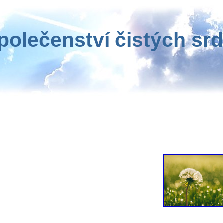
polečenství čistých srd