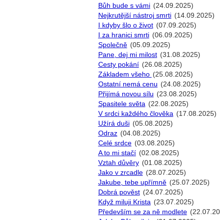
Bůh bude s vámi
(24.09.2025)
Nejkrutější nástroj smrti
(14.09.2025)
I kdyby šlo o život
(07.09.2025)
I za hranici smrti
(06.09.2025)
Společně
(05.09.2025)
Pane, dej mi milost
(31.08.2025)
Cesty pokání
(26.08.2025)
Základem všeho
(25.08.2025)
Ostatní nemá cenu
(24.08.2025)
Přijímá novou sílu
(23.08.2025)
Spasitele světa
(22.08.2025)
V srdci každého člověka
(17.08.2025)
Užírá duši
(05.08.2025)
Odraz
(04.08.2025)
Celé srdce
(03.08.2025)
A to mi stačí
(02.08.2025)
Vztah důvěry
(01.08.2025)
Jako v zrcadle
(28.07.2025)
Jakube, tebe upřímně
(25.07.2025)
Dobrá pověst
(24.07.2025)
Když miluji Krista
(23.07.2025)
Především se za ně modlete
(22.07.20