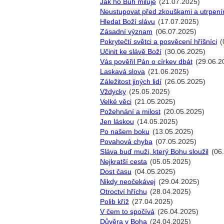
Jak ho Bůh miluje
(21.07.2025)
Neustupovat před zkouškami a utrpení
Hledat Boží slávu
(17.07.2025)
Zásadní význam
(06.07.2025)
Pokrytečtí světci a posvěcení hříšníci
(
Učinit ke slávě Boží
(30.06.2025)
Vás pověřil Pán o církev dbát
(29.06.2
Laskavá slova
(21.06.2025)
Záležitost jiných lidí
(26.05.2025)
Vždycky
(25.05.2025)
Velké věci
(21.05.2025)
Požehnání a milost
(20.05.2025)
Jen láskou
(14.05.2025)
Po našem boku
(13.05.2025)
Povahová chyba
(07.05.2025)
Sláva buď muži, který Bohu sloužil
(06
Nejkratší cesta
(05.05.2025)
Dost času
(04.05.2025)
Nikdy neočekávej
(29.04.2025)
Otroctví hříchu
(28.04.2025)
Polib kříž
(27.04.2025)
V čem to spočívá
(26.04.2025)
Důvěra v Boha
(24.04.2025)