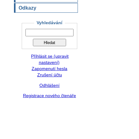
Odkazy
Vyhledávání
Přihlásit se (upravit
nastavení)
Zapomenutí hesla
Zrušení účtu
Odhlášení
Registrace nového čtenáře