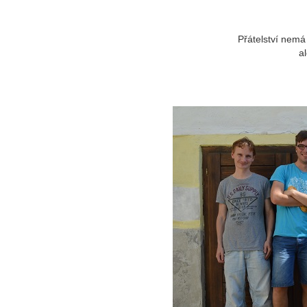
Přátelství nemá
a