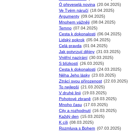
Ó převeselá novina
(20.04.2025)
Ve Tvém náručí
(18.04.2025)
Argumenty
(09.04.2025)
Mnohem vážněji
(08.04.2025)
Temno
(07.04.2025)
Cesta k dokonalosti
(06.04.2025)
Lidský pokrok
(05.04.2025)
Celá pravda
(01.04.2025)
Jak potvrzují dějiny
(31.03.2025)
Vnitřní nazírání
(30.03.2025)
S blízkostí
(26.03.2025)
Cesta k dokonalosti
(24.03.2025)
Něha Jeho lásky
(23.03.2025)
Ztrácí svou přirozenost
(22.03.2025)
To nejlepší
(21.03.2025)
V druhé linii
(19.03.2025)
Pohotové zbraně
(18.03.2025)
Mnoho času
(17.03.2025)
City a rozhodnutí
(16.03.2025)
Každý den
(15.03.2025)
K cíli
(08.03.2025)
Rozmluva s Bohem
(07.03.2025)