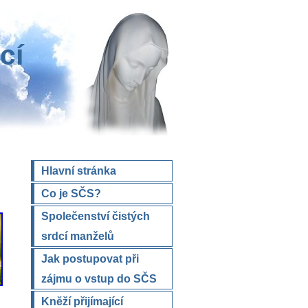
cí
Hlavní stránka
Co je SČS?
Společenství čistých
srdcí manželů
Jak postupovat při
zájmu o vstup do SČS
Kněží přijímající