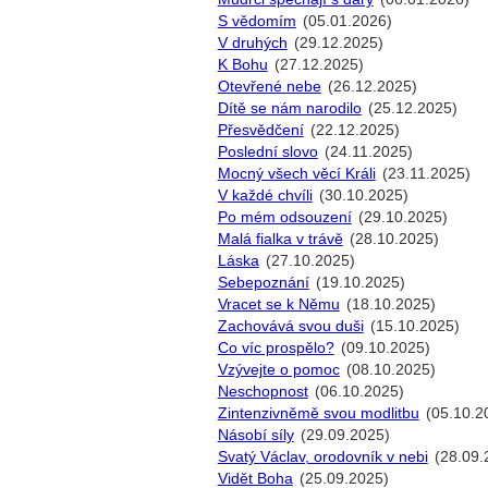
S vědomím
(05.01.2026)
V druhých
(29.12.2025)
K Bohu
(27.12.2025)
Otevřené nebe
(26.12.2025)
Dítě se nám narodilo
(25.12.2025)
Přesvědčení
(22.12.2025)
Poslední slovo
(24.11.2025)
Mocný všech věcí Králi
(23.11.2025)
V každé chvíli
(30.10.2025)
Po mém odsouzení
(29.10.2025)
Malá fialka v trávě
(28.10.2025)
Láska
(27.10.2025)
Sebepoznání
(19.10.2025)
Vracet se k Němu
(18.10.2025)
Zachovává svou duši
(15.10.2025)
Co víc prospělo?
(09.10.2025)
Vzývejte o pomoc
(08.10.2025)
Neschopnost
(06.10.2025)
Zintenzivněmě svou modlitbu
(05.10.2
Násobí síly
(29.09.2025)
Svatý Václav, orodovník v nebi
(28.09.
Vidět Boha
(25.09.2025)