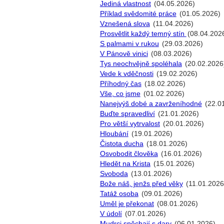
Jediná vlastnost
(04.05.2026)
Příklad svědomité práce
(01.05.2026)
Vznešená slova
(11.04.2026)
Prosvětlit každý temný stín
(08.04.202
S palmami v rukou
(29.03.2026)
V Pánově vinici
(08.03.2026)
Tys neochvějně spoléhala
(20.02.2026
Vede k vděčnosti
(19.02.2026)
Příhodný čas
(18.02.2026)
Vše, co jsme
(01.02.2026)
Nanejvýš dobé a zavrženíhodné
(22.0
Buďte spravedliví
(21.01.2026)
Pro větší vytrvalost
(20.01.2026)
Hloubání
(19.01.2026)
Čistota ducha
(18.01.2026)
Osvobodit člověka
(16.01.2026)
Hledět na Krista
(15.01.2026)
Svoboda
(13.01.2026)
Bože náš, jenžs před věky
(11.01.2026
Tatáž osoba
(09.01.2026)
Uměl je překonat
(08.01.2026)
V údolí
(07.01.2026)
Mudrci spěchají s dary
(06.01.2026)