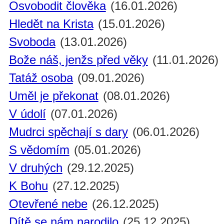
Osvobodit člověka
(16.01.2026)
Hledět na Krista
(15.01.2026)
Svoboda
(13.01.2026)
Bože náš, jenžs před věky
(11.01.2026)
Tatáž osoba
(09.01.2026)
Uměl je překonat
(08.01.2026)
V údolí
(07.01.2026)
Mudrci spěchají s dary
(06.01.2026)
S vědomím
(05.01.2026)
V druhých
(29.12.2025)
K Bohu
(27.12.2025)
Otevřené nebe
(26.12.2025)
Dítě se nám narodilo
(25.12.2025)