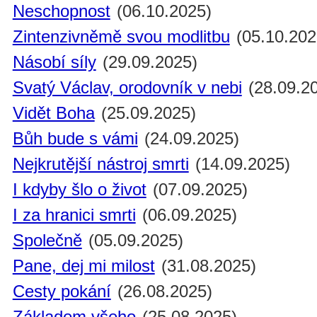
Neschopnost
(06.10.2025)
Zintenzivněmě svou modlitbu
(05.10.202
Násobí síly
(29.09.2025)
Svatý Václav, orodovník v nebi
(28.09.2
Vidět Boha
(25.09.2025)
Bůh bude s vámi
(24.09.2025)
Nejkrutější nástroj smrti
(14.09.2025)
I kdyby šlo o život
(07.09.2025)
I za hranici smrti
(06.09.2025)
Společně
(05.09.2025)
Pane, dej mi milost
(31.08.2025)
Cesty pokání
(26.08.2025)
Základem všeho
(25.08.2025)