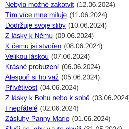
Nebylo možné zakotvit
(12.06.2024)
Tím více mne miluje
(11.06.2024)
Dodržuje svoje sliby
(10.06.2024)
Z lásky k Němu
(09.06.2024)
K čemu jsi stvořen
(08.06.2024)
Velikou láskou
(07.06.2024)
Krásné probuzení
(06.06.2024)
Alespoň si ho važ
(05.06.2024)
Přívětivost
(04.06.2024)
Z lásky k Bohu nebo k sobě
(03.06.2024
I nepřátelé
(02.06.2024)
Zásluhy Panny Marie
(01.06.2024)
Sluší se, aby v tuto chvíli
(31.05.2024)