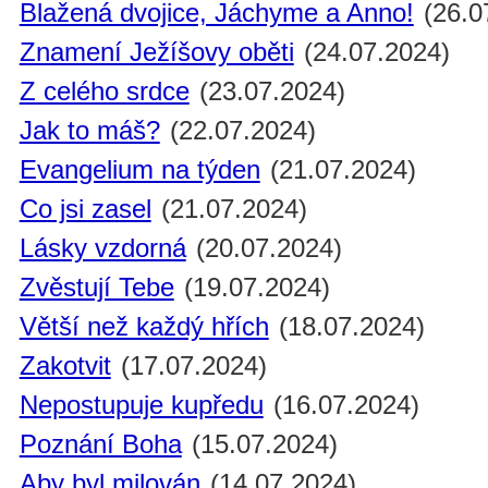
Blažená dvojice, Jáchyme a Anno!
(26.0
Znamení Ježíšovy oběti
(24.07.2024)
Z celého srdce
(23.07.2024)
Jak to máš?
(22.07.2024)
Evangelium na týden
(21.07.2024)
Co jsi zasel
(21.07.2024)
Lásky vzdorná
(20.07.2024)
Zvěstují Tebe
(19.07.2024)
Větší než každý hřích
(18.07.2024)
Zakotvit
(17.07.2024)
Nepostupuje kupředu
(16.07.2024)
Poznání Boha
(15.07.2024)
Aby byl milován
(14.07.2024)