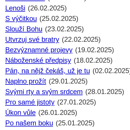
Lenoši
(26.02.2025)
S výčitkou
(25.02.2025)
Slouží Bohu
(23.02.2025)
Utvrzuj své bratry
(22.02.2025)
Bezvýznamné projevy
(19.02.2025)
Náboženské předpisy
(18.02.2025)
Pán, na nějž čekáš, už je tu
(02.02.2025
Naplno prožít
(29.01.2025)
Svými rty a svým srdcem
(28.01.2025)
Pro samé jistoty
(27.01.2025)
Úkon vůle
(26.01.2025)
Po našem boku
(25.01.2025)