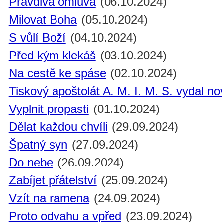
Pravdivá omluva
(06.10.2024)
Milovat Boha
(05.10.2024)
S vůlí Boží
(04.10.2024)
Před kým klekáš
(03.10.2024)
Na cestě ke spáse
(02.10.2024)
Tiskový apoštolát A. M. I. M. S. vydal n
Vyplnit propasti
(01.10.2024)
Dělat každou chvíli
(29.09.2024)
Špatný syn
(27.09.2024)
Do nebe
(26.09.2024)
Zabíjet přátelství
(25.09.2024)
Vzít na ramena
(24.09.2024)
Proto odvahu a vpřed
(23.09.2024)