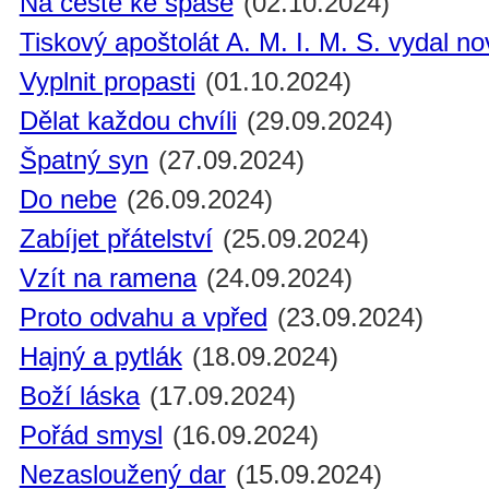
Na cestě ke spáse
(02.10.2024)
Tiskový apoštolát A. M. I. M. S. vydal n
Vyplnit propasti
(01.10.2024)
Dělat každou chvíli
(29.09.2024)
Špatný syn
(27.09.2024)
Do nebe
(26.09.2024)
Zabíjet přátelství
(25.09.2024)
Vzít na ramena
(24.09.2024)
Proto odvahu a vpřed
(23.09.2024)
Hajný a pytlák
(18.09.2024)
Boží láska
(17.09.2024)
Pořád smysl
(16.09.2024)
Nezasloužený dar
(15.09.2024)