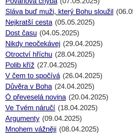
Povahová chyba
(07.05.2025)
Sláva buď muži, který Bohu sloužil
(06.0
Nejkratší cesta
(05.05.2025)
Dost času
(04.05.2025)
Nikdy neočekávej
(29.04.2025)
Otroctví hříchu
(28.04.2025)
Polib kříž
(27.04.2025)
V čem to spočívá
(26.04.2025)
Důvěra v Boha
(24.04.2025)
Ó převeselá novina
(20.04.2025)
Ve Tvém náručí
(18.04.2025)
Argumenty
(09.04.2025)
Mnohem vážněji
(08.04.2025)