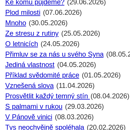
Ke komu půjdeme?
(29.06.2026)
Plod milosti
(07.06.2026)
Mnoho
(30.05.2026)
Ze stresu z rutiny
(25.05.2026)
O letnicích
(24.05.2026)
Přimluv se za nás u svého Syna
(08.05.
Jediná vlastnost
(04.05.2026)
Příklad svědomité práce
(01.05.2026)
Vznešená slova
(11.04.2026)
Prosvětlit každý temný stín
(08.04.2026)
S palmami v rukou
(29.03.2026)
V Pánově vinici
(08.03.2026)
Tys neochvějně spoléhala
(20.02.2026)