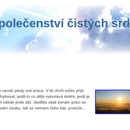
polečenství čistých srd
nevidí plody své práce. V té chvíli může přijít
ovat, jestli to co dělá vykonává dobře, jestli je
 někde jinde atd. Jestliže však konám práci se
astní osobu, tak se nemám čeho bát, protože...