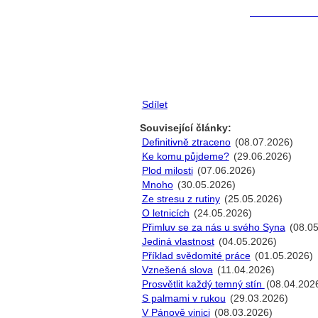
Sdílet
Související články:
Definitivně ztraceno
(08.07.2026)
Ke komu půjdeme?
(29.06.2026)
Plod milosti
(07.06.2026)
Mnoho
(30.05.2026)
Ze stresu z rutiny
(25.05.2026)
O letnicích
(24.05.2026)
Přimluv se za nás u svého Syna
(08.05
Jediná vlastnost
(04.05.2026)
Příklad svědomité práce
(01.05.2026)
Vznešená slova
(11.04.2026)
Prosvětlit každý temný stín
(08.04.202
S palmami v rukou
(29.03.2026)
V Pánově vinici
(08.03.2026)