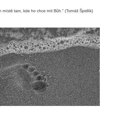
 místě tam, kde ho chce mít Bůh." (Tomáš Špidlík)