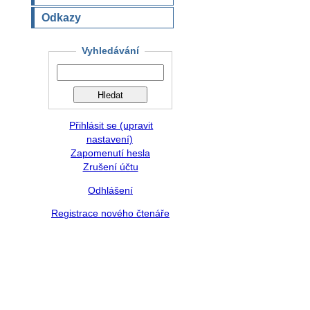
Odkazy
Vyhledávání
Přihlásit se (upravit
nastavení)
Zapomenutí hesla
Zrušení účtu
Odhlášení
Registrace nového čtenáře