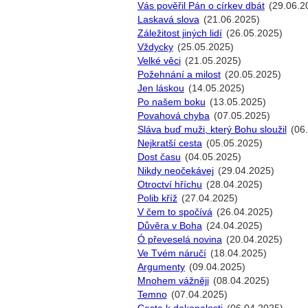
Vás pověřil Pán o církev dbát
(29.06.2
Laskavá slova
(21.06.2025)
Záležitost jiných lidí
(26.05.2025)
Vždycky
(25.05.2025)
Velké věci
(21.05.2025)
Požehnání a milost
(20.05.2025)
Jen láskou
(14.05.2025)
Po našem boku
(13.05.2025)
Povahová chyba
(07.05.2025)
Sláva buď muži, který Bohu sloužil
(06
Nejkratší cesta
(05.05.2025)
Dost času
(04.05.2025)
Nikdy neočekávej
(29.04.2025)
Otroctví hříchu
(28.04.2025)
Polib kříž
(27.04.2025)
V čem to spočívá
(26.04.2025)
Důvěra v Boha
(24.04.2025)
Ó převeselá novina
(20.04.2025)
Ve Tvém náručí
(18.04.2025)
Argumenty
(09.04.2025)
Mnohem vážněji
(08.04.2025)
Temno
(07.04.2025)