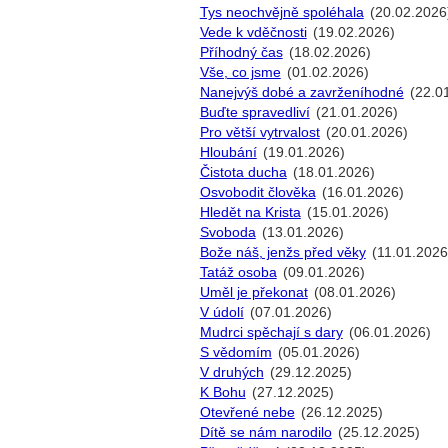
Tys neochvějně spoléhala
(20.02.2026
Vede k vděčnosti
(19.02.2026)
Příhodný čas
(18.02.2026)
Vše, co jsme
(01.02.2026)
Nanejvýš dobé a zavrženíhodné
(22.0
Buďte spravedliví
(21.01.2026)
Pro větší vytrvalost
(20.01.2026)
Hloubání
(19.01.2026)
Čistota ducha
(18.01.2026)
Osvobodit člověka
(16.01.2026)
Hledět na Krista
(15.01.2026)
Svoboda
(13.01.2026)
Bože náš, jenžs před věky
(11.01.2026
Tatáž osoba
(09.01.2026)
Uměl je překonat
(08.01.2026)
V údolí
(07.01.2026)
Mudrci spěchají s dary
(06.01.2026)
S vědomím
(05.01.2026)
V druhých
(29.12.2025)
K Bohu
(27.12.2025)
Otevřené nebe
(26.12.2025)
Dítě se nám narodilo
(25.12.2025)