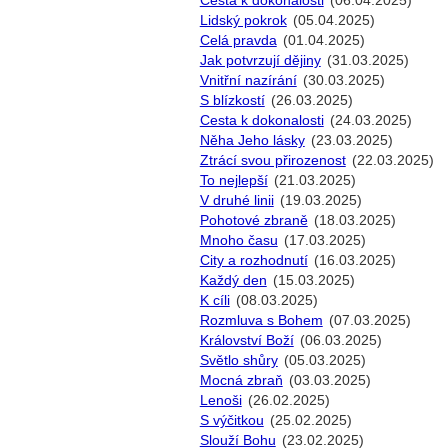
Cesta k dokonalosti
(06.04.2025)
Lidský pokrok
(05.04.2025)
Celá pravda
(01.04.2025)
Jak potvrzují dějiny
(31.03.2025)
Vnitřní nazírání
(30.03.2025)
S blízkostí
(26.03.2025)
Cesta k dokonalosti
(24.03.2025)
Něha Jeho lásky
(23.03.2025)
Ztrácí svou přirozenost
(22.03.2025)
To nejlepší
(21.03.2025)
V druhé linii
(19.03.2025)
Pohotové zbraně
(18.03.2025)
Mnoho času
(17.03.2025)
City a rozhodnutí
(16.03.2025)
Každý den
(15.03.2025)
K cíli
(08.03.2025)
Rozmluva s Bohem
(07.03.2025)
Království Boží
(06.03.2025)
Světlo shůry
(05.03.2025)
Mocná zbraň
(03.03.2025)
Lenoši
(26.02.2025)
S výčitkou
(25.02.2025)
Slouží Bohu
(23.02.2025)