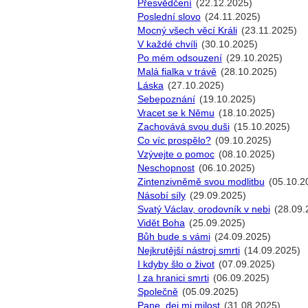
Přesvědčení
(22.12.2025)
Poslední slovo
(24.11.2025)
Mocný všech věcí Králi
(23.11.2025)
V každé chvíli
(30.10.2025)
Po mém odsouzení
(29.10.2025)
Malá fialka v trávě
(28.10.2025)
Láska
(27.10.2025)
Sebepoznání
(19.10.2025)
Vracet se k Němu
(18.10.2025)
Zachovává svou duši
(15.10.2025)
Co víc prospělo?
(09.10.2025)
Vzývejte o pomoc
(08.10.2025)
Neschopnost
(06.10.2025)
Zintenzivněmě svou modlitbu
(05.10.2
Násobí síly
(29.09.2025)
Svatý Václav, orodovník v nebi
(28.09.
Vidět Boha
(25.09.2025)
Bůh bude s vámi
(24.09.2025)
Nejkrutější nástroj smrti
(14.09.2025)
I kdyby šlo o život
(07.09.2025)
I za hranici smrti
(06.09.2025)
Společně
(05.09.2025)
Pane, dej mi milost
(31.08.2025)