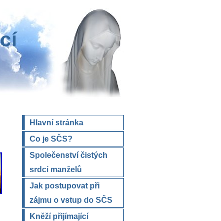
cí
Hlavní stránka
Co je SČS?
Společenství čistých
srdcí manželů
Jak postupovat při
zájmu o vstup do SČS
Kněží přijímající