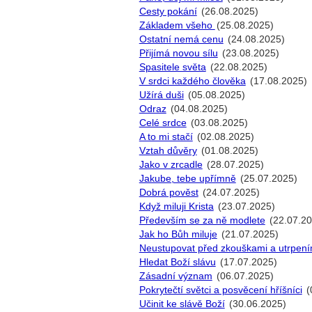
Cesty pokání
(26.08.2025)
Základem všeho
(25.08.2025)
Ostatní nemá cenu
(24.08.2025)
Přijímá novou sílu
(23.08.2025)
Spasitele světa
(22.08.2025)
V srdci každého člověka
(17.08.2025)
Užírá duši
(05.08.2025)
Odraz
(04.08.2025)
Celé srdce
(03.08.2025)
A to mi stačí
(02.08.2025)
Vztah důvěry
(01.08.2025)
Jako v zrcadle
(28.07.2025)
Jakube, tebe upřímně
(25.07.2025)
Dobrá pověst
(24.07.2025)
Když miluji Krista
(23.07.2025)
Především se za ně modlete
(22.07.20
Jak ho Bůh miluje
(21.07.2025)
Neustupovat před zkouškami a utrpení
Hledat Boží slávu
(17.07.2025)
Zásadní význam
(06.07.2025)
Pokrytečtí světci a posvěcení hříšníci
(
Učinit ke slávě Boží
(30.06.2025)