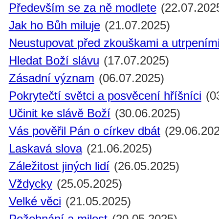
Především se za ně modlete
(22.07.202
Jak ho Bůh miluje
(21.07.2025)
Neustupovat před zkouškami a utrpením
Hledat Boží slávu
(17.07.2025)
Zásadní význam
(06.07.2025)
Pokrytečtí světci a posvěcení hříšníci
(0
Učinit ke slávě Boží
(30.06.2025)
Vás pověřil Pán o církev dbát
(29.06.202
Laskavá slova
(21.06.2025)
Záležitost jiných lidí
(26.05.2025)
Vždycky
(25.05.2025)
Velké věci
(21.05.2025)
Požehnání a milost
(20.05.2025)