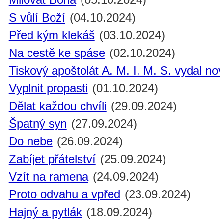
S vůlí Boží
(04.10.2024)
Před kým klekáš
(03.10.2024)
Na cestě ke spáse
(02.10.2024)
Tiskový apoštolát A. M. I. M. S. vydal n
Vyplnit propasti
(01.10.2024)
Dělat každou chvíli
(29.09.2024)
Špatný syn
(27.09.2024)
Do nebe
(26.09.2024)
Zabíjet přátelství
(25.09.2024)
Vzít na ramena
(24.09.2024)
Proto odvahu a vpřed
(23.09.2024)
Hajný a pytlák
(18.09.2024)