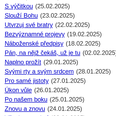
S výčitkou
(25.02.2025)
Slouží Bohu
(23.02.2025)
Utvrzuj své bratry
(22.02.2025)
Bezvýznamné projevy
(19.02.2025)
Náboženské předpisy
(18.02.2025)
Pán, na nějž čekáš, už je tu
(02.02.2025
Naplno prožít
(29.01.2025)
Svými rty a svým srdcem
(28.01.2025)
Pro samé jistoty
(27.01.2025)
Úkon vůle
(26.01.2025)
Po našem boku
(25.01.2025)
Znovu a znovu
(24.01.2025)