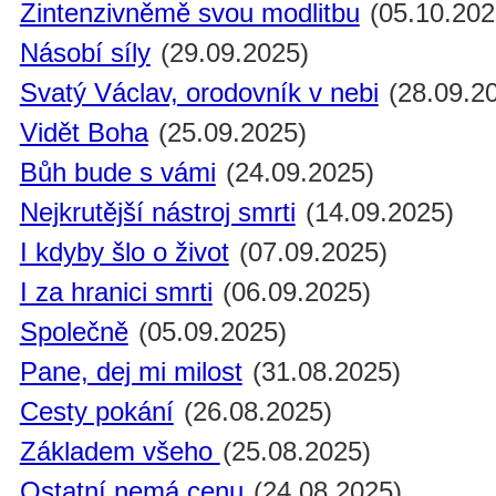
Zintenzivněmě svou modlitbu
(05.10.202
Násobí síly
(29.09.2025)
Svatý Václav, orodovník v nebi
(28.09.2
Vidět Boha
(25.09.2025)
Bůh bude s vámi
(24.09.2025)
Nejkrutější nástroj smrti
(14.09.2025)
I kdyby šlo o život
(07.09.2025)
I za hranici smrti
(06.09.2025)
Společně
(05.09.2025)
Pane, dej mi milost
(31.08.2025)
Cesty pokání
(26.08.2025)
Základem všeho
(25.08.2025)
Ostatní nemá cenu
(24.08.2025)