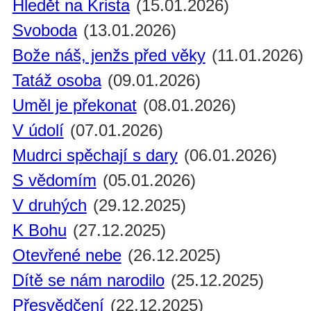
Hledět na Krista
(15.01.2026)
Svoboda
(13.01.2026)
Bože náš, jenžs před věky
(11.01.2026)
Tatáž osoba
(09.01.2026)
Uměl je překonat
(08.01.2026)
V údolí
(07.01.2026)
Mudrci spěchají s dary
(06.01.2026)
S vědomím
(05.01.2026)
V druhých
(29.12.2025)
K Bohu
(27.12.2025)
Otevřené nebe
(26.12.2025)
Dítě se nám narodilo
(25.12.2025)
Přesvědčení
(22.12.2025)