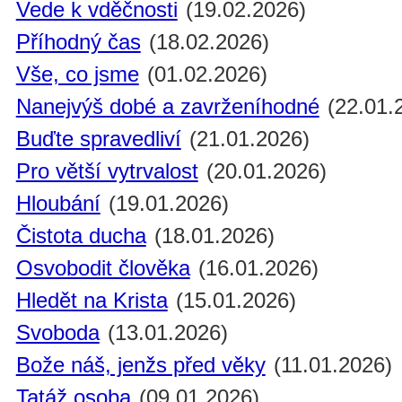
Vede k vděčnosti
(19.02.2026)
Příhodný čas
(18.02.2026)
Vše, co jsme
(01.02.2026)
Nanejvýš dobé a zavrženíhodné
(22.01.
Buďte spravedliví
(21.01.2026)
Pro větší vytrvalost
(20.01.2026)
Hloubání
(19.01.2026)
Čistota ducha
(18.01.2026)
Osvobodit člověka
(16.01.2026)
Hledět na Krista
(15.01.2026)
Svoboda
(13.01.2026)
Bože náš, jenžs před věky
(11.01.2026)
Tatáž osoba
(09.01.2026)