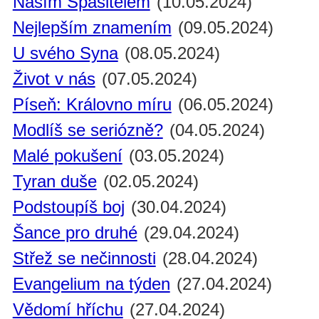
Naším Spasitelem
(10.05.2024)
Nejlepším znamením
(09.05.2024)
U svého Syna
(08.05.2024)
Život v nás
(07.05.2024)
Píseň: Královno míru
(06.05.2024)
Modlíš se seriózně?
(04.05.2024)
Malé pokušení
(03.05.2024)
Tyran duše
(02.05.2024)
Podstoupíš boj
(30.04.2024)
Šance pro druhé
(29.04.2024)
Střež se nečinnosti
(28.04.2024)
Evangelium na týden
(27.04.2024)
Vědomí hříchu
(27.04.2024)