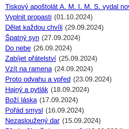
Tiskový apoštolát A. M. I. M. S. vydal n
Vyplnit propasti
(01.10.2024)
Dělat každou chvíli
(29.09.2024)
Špatný syn
(27.09.2024)
Do nebe
(26.09.2024)
Zabíjet přátelství
(25.09.2024)
Vzít na ramena
(24.09.2024)
Proto odvahu a vpřed
(23.09.2024)
Hajný a pytlák
(18.09.2024)
Boží láska
(17.09.2024)
Pořád smysl
(16.09.2024)
Nezasloužený dar
(15.09.2024)