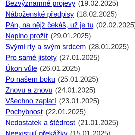
Bezvýznamné projevy
(19.02.2025)
Náboženské předpisy
(18.02.2025)
Pán, na nějž čekáš, už je tu
(02.02.2025
Naplno prožít
(29.01.2025)
Svými rty a svým srdcem
(28.01.2025)
Pro samé jistoty
(27.01.2025)
Úkon vůle
(26.01.2025)
Po našem boku
(25.01.2025)
Znovu a znovu
(24.01.2025)
Všechno zaplatí
(23.01.2025)
Pochybnost
(22.01.2025)
Nedostatek a štědrost
(21.01.2025)
Neexistují překážky
(15.01.2025)