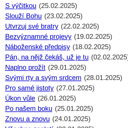
S výčitkou
(25.02.2025)
Slouží Bohu
(23.02.2025)
Utvrzuj své bratry
(22.02.2025)
Bezvýznamné projevy
(19.02.2025)
Náboženské předpisy
(18.02.2025)
Pán, na nějž čekáš, už je tu
(02.02.2025
Naplno prožít
(29.01.2025)
Svými rty a svým srdcem
(28.01.2025)
Pro samé jistoty
(27.01.2025)
Úkon vůle
(26.01.2025)
Po našem boku
(25.01.2025)
Znovu a znovu
(24.01.2025)