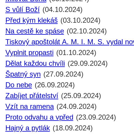
S vůlí Boží
(04.10.2024)
Před kým klekáš
(03.10.2024)
Na cestě ke spáse
(02.10.2024)
Tiskový apoštolát A. M. I. M. S. vydal n
Vyplnit propasti
(01.10.2024)
Dělat každou chvíli
(29.09.2024)
Špatný syn
(27.09.2024)
Do nebe
(26.09.2024)
Zabíjet přátelství
(25.09.2024)
Vzít na ramena
(24.09.2024)
Proto odvahu a vpřed
(23.09.2024)
Hajný a pytlák
(18.09.2024)