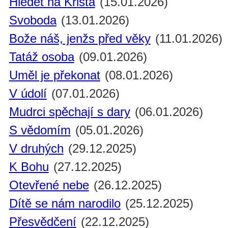
Hledět na Krista
(15.01.2026)
Svoboda
(13.01.2026)
Bože náš, jenžs před věky
(11.01.2026)
Tatáž osoba
(09.01.2026)
Uměl je překonat
(08.01.2026)
V údolí
(07.01.2026)
Mudrci spěchají s dary
(06.01.2026)
S vědomím
(05.01.2026)
V druhých
(29.12.2025)
K Bohu
(27.12.2025)
Otevřené nebe
(26.12.2025)
Dítě se nám narodilo
(25.12.2025)
Přesvědčení
(22.12.2025)