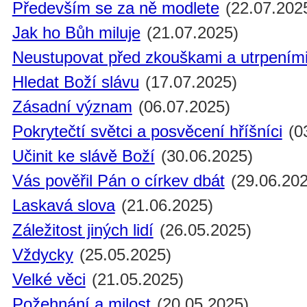
Především se za ně modlete
(22.07.202
Jak ho Bůh miluje
(21.07.2025)
Neustupovat před zkouškami a utrpením
Hledat Boží slávu
(17.07.2025)
Zásadní význam
(06.07.2025)
Pokrytečtí světci a posvěcení hříšníci
(0
Učinit ke slávě Boží
(30.06.2025)
Vás pověřil Pán o církev dbát
(29.06.202
Laskavá slova
(21.06.2025)
Záležitost jiných lidí
(26.05.2025)
Vždycky
(25.05.2025)
Velké věci
(21.05.2025)
Požehnání a milost
(20.05.2025)