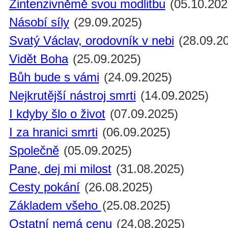
Zintenzivněmě svou modlitbu
(05.10.202
Násobí síly
(29.09.2025)
Svatý Václav, orodovník v nebi
(28.09.2
Vidět Boha
(25.09.2025)
Bůh bude s vámi
(24.09.2025)
Nejkrutější nástroj smrti
(14.09.2025)
I kdyby šlo o život
(07.09.2025)
I za hranici smrti
(06.09.2025)
Společně
(05.09.2025)
Pane, dej mi milost
(31.08.2025)
Cesty pokání
(26.08.2025)
Základem všeho
(25.08.2025)
Ostatní nemá cenu
(24.08.2025)