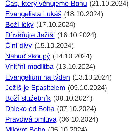
Čas, který věnujeme Bohu
(21.10.2024)
Evangelista Lukáš
(18.10.2024)
Boží léky
(17.10.2024)
Důvěřujte Ježíši
(16.10.2024)
Činí divy
(15.10.2024)
Nebuď skoupý
(14.10.2024)
Vnitřní modlitba
(13.10.2024)
Evangelium na týden
(13.10.2024)
Ježíš je Spasitelem
(09.10.2024)
Boží služebník
(08.10.2024)
Daleko od Boha
(07.10.2024)
Pravdivá omluva
(06.10.2024)
Milovat Boha
(05.10.2024)