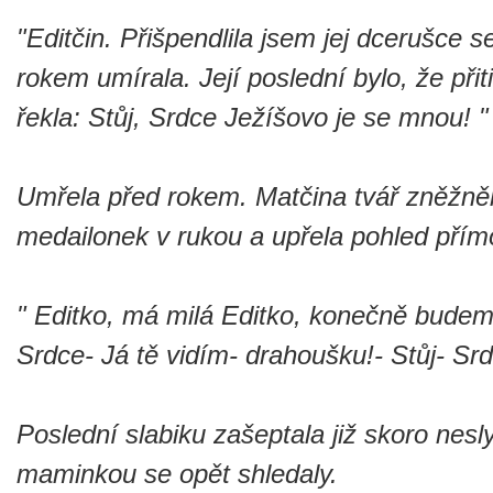
"Editčin. Přišpendlila jsem jej dcerušce 
rokem umírala. Její poslední bylo, že přit
řekla: Stůj, Srdce Ježíšovo je se mnou! "
Umřela před rokem. Matčina tvář zněžněla
medailonek v rukou a upřela pohled přím
" Editko, má milá Editko, konečně budem
Srdce- Já tě vidím- drahoušku!- Stůj- Sr
Poslední slabiku zašeptala již skoro nesly
maminkou se opět shledaly.