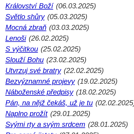
Království Boží
(06.03.2025)
Světlo shůry
(05.03.2025)
Mocná zbraň
(03.03.2025)
Lenoši
(26.02.2025)
S výčitkou
(25.02.2025)
Slouží Bohu
(23.02.2025)
Utvrzuj své bratry
(22.02.2025)
Bezvýznamné projevy
(19.02.2025)
Náboženské předpisy
(18.02.2025)
Pán, na nějž čekáš, už je tu
(02.02.2025
Naplno prožít
(29.01.2025)
Svými rty a svým srdcem
(28.01.2025)