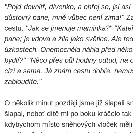
"Pojď dovnitř, dívenko, a ohřej se, jsi asi
důstojný pane, mně vůbec není zima!"
Za
cestu.
"Jak se jmenuje maminka?"
"Kate
pane; je vdova a žila jako světice. Ale t
úzkostech. Onemocněla náhla před někol
bydlí?"
"Něco přes půl hodiny odtud, na o
cizí a sama. Já znám cestu dobře, nemus
zabloudíte."
O několik minut později jsme již šlapali 
šlapal, neboť dítě mi po boku kráčelo ta
kdybychom místo sněhových vloček měli