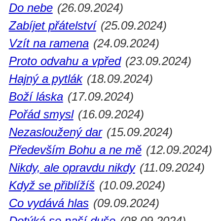
Do nebe
(26.09.2024)
Zabíjet přátelství
(25.09.2024)
Vzít na ramena
(24.09.2024)
Proto odvahu a vpřed
(23.09.2024)
Hajný a pytlák
(18.09.2024)
Boží láska
(17.09.2024)
Pořád smysl
(16.09.2024)
Nezasloužený dar
(15.09.2024)
Především Bohu a ne mě
(12.09.2024)
Nikdy, ale opravdu nikdy
(11.09.2024)
Když se přiblížíš
(10.09.2024)
Co vydává hlas
(09.09.2024)
Dotýká se naší duše
(08.09.2024)