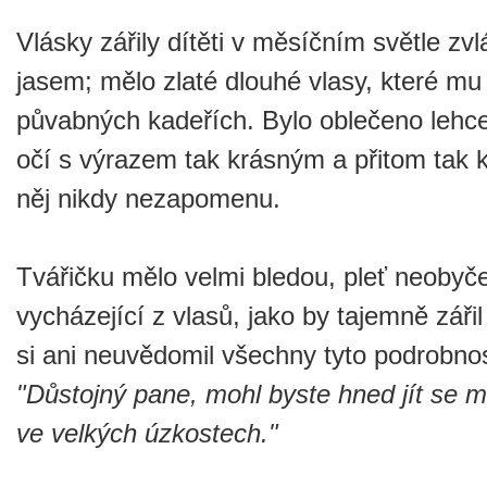
Vlásky zářily dítěti v měsíčním světle z
jasem; mělo zlaté dlouhé vlasy, které mu
půvabných kadeřích. Bylo oblečeno lehce
očí s výrazem tak krásným a přitom tak 
něj nikdy nezapomenu.
Tvářičku mělo velmi bledou, pleť neobyče
vycházející z vlasů, jako by tajemně zářil
si ani neuvědomil všechny tyto podrobnost
"Důstojný pane, mohl byste hned jít se
ve velkých úzkostech."