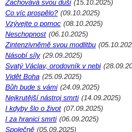
Zachovává svou duši
(15.10.2025)
Co víc prospělo?
(09.10.2025)
Vzývejte o pomoc
(08.10.2025)
Neschopnost
(06.10.2025)
Zintenzivněmě svou modlitbu
(05.10.202
Násobí síly
(29.09.2025)
Svatý Václav, orodovník v nebi
(28.09.2
Vidět Boha
(25.09.2025)
Bůh bude s vámi
(24.09.2025)
Nejkrutější nástroj smrti
(14.09.2025)
I kdyby šlo o život
(07.09.2025)
I za hranici smrti
(06.09.2025)
Společně
(05.09.2025)