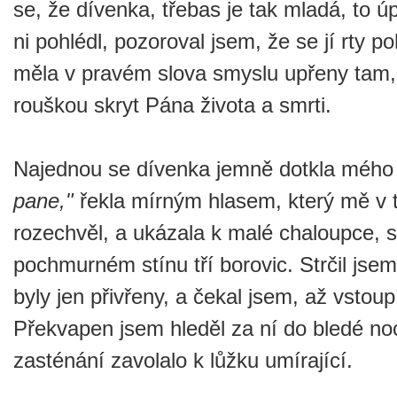
se, že dívenka, třebas je tak mladá, to ú
ni pohlédl, pozoroval jsem, že se jí rty p
měla v pravém slova smyslu upřeny tam,
rouškou skryt Pána života a smrti.
Najednou se dívenka jemně dotkla mého
pane,"
řekla mírným hlasem, který mě v 
rozechvěl, a ukázala k malé chaloupce, st
pochmurném stínu tří borovic. Strčil jsem
byly jen přivřeny, a čekal jsem, až vstoup
Překvapen jsem hleděl za ní do bledé no
zasténání zavolalo k lůžku umírající.