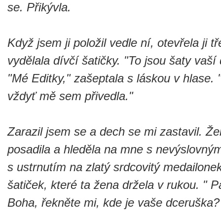
se. Přikývla.
Když jsem ji položil vedle ní, otevřela ji
vydělala dívčí šatičky.
"To jsou šaty vaší
"Mé Editky,"
zašeptala s láskou v hlase.
vždyť mě sem přivedla."
Zarazil jsem se a dech se mi zastavil. Že
posadila a hleděla na mne s nevýslovným
s ustrnutím na zlatý srdcovitý medailone
šatiček, které ta žena držela v rukou.
" P
Boha, řekněte mi, kde je vaše dceruška?