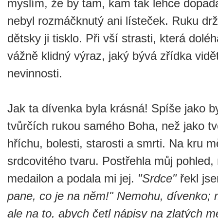
myslím, že by tam, kam tak lehce dopadal
nebyl rozmáčknutý ani lísteček. Ruku drž
dětsky ji tisklo. Při vší strasti, která do
vážně klidný výraz, jaký bývá zřídka vidě
nevinnosti.
Jak ta dívenka byla krásná! Spíše jako by
tvůrčích rukou samého Boha, než jako tvo
hříchu, bolesti, starosti a smrti. Na kru 
srdcovitého tvaru. Postřehla můj pohled
medailon a podala mi jej.
"Srdce"
řekl js
pane, co je na něm!" Nemohu, dívenko; 
ale na to, abych četl nápisy na zlatých m