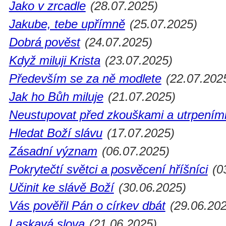
Jako v zrcadle
(28.07.2025)
Jakube, tebe upřímně
(25.07.2025)
Dobrá pověst
(24.07.2025)
Když miluji Krista
(23.07.2025)
Především se za ně modlete
(22.07.202
Jak ho Bůh miluje
(21.07.2025)
Neustupovat před zkouškami a utrpením
Hledat Boží slávu
(17.07.2025)
Zásadní význam
(06.07.2025)
Pokrytečtí světci a posvěcení hříšníci
(0
Učinit ke slávě Boží
(30.06.2025)
Vás pověřil Pán o církev dbát
(29.06.202
Laskavá slova
(21.06.2025)