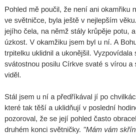
Pohled mě poučil, že není ani okamřiku n
ve světničce, byla ještě v nejlepším věku.
jejího čela, na němž stály krůpěje potu, a v
úzkost. V okamžiku jsem byl u ní. A Boh
trpitelku uklidnil a ukonějšil. Vyzpovídala 
svátostnou posilu Církve svaté s vírou a 
viděl.
Stál jsem u ní a předříkával jí po chvilk
které tak těší a uklidňují v poslední hodi
pozoroval, že se její pohled často obrace
druhém konci světničky.
"Mám vám skřínk