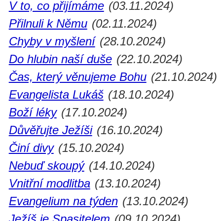
V to, co přijímáme
(03.11.2024)
Přilnuli k Němu
(02.11.2024)
Chyby v myšlení
(28.10.2024)
Do hlubin naší duše
(22.10.2024)
Čas, který věnujeme Bohu
(21.10.2024)
Evangelista Lukáš
(18.10.2024)
Boží léky
(17.10.2024)
Důvěřujte Ježíši
(16.10.2024)
Činí divy
(15.10.2024)
Nebuď skoupý
(14.10.2024)
Vnitřní modlitba
(13.10.2024)
Evangelium na týden
(13.10.2024)
Ježíš je Spasitelem
(09.10.2024)