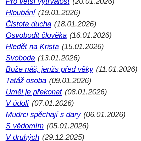
Pro větší vytrvalost
(20.01.2026)
Hloubání
(19.01.2026)
Čistota ducha
(18.01.2026)
Osvobodit člověka
(16.01.2026)
Hledět na Krista
(15.01.2026)
Svoboda
(13.01.2026)
Bože náš, jenžs před věky
(11.01.2026)
Tatáž osoba
(09.01.2026)
Uměl je překonat
(08.01.2026)
V údolí
(07.01.2026)
Mudrci spěchají s dary
(06.01.2026)
S vědomím
(05.01.2026)
V druhých
(29.12.2025)