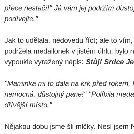
přece nestačí!" Já vám jej podržím důsto
podívejte."
Jak to udělala, nedovedu říct; ale to vím
podržela medailonek v jistém úhlu, bylo 
vypoukle vyražený nápis:
Stůj! Srdce J
"Maminka mi to dala na krk před rokem, 
nemocná, důstojný pane!" "Políbila medai
dřívější místo."
Nějakou dobu jsme šli mlčky. Nesl jsem N