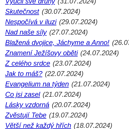
Vyučil své druhy
(31.07.2024)
Skutečnost
(30.07.2024)
Nespočívá v iluzi
(29.07.2024)
Nad naše síly
(27.07.2024)
Blažená dvojice, Jáchyme a Anno!
(26.0
Znamení Ježíšovy oběti
(24.07.2024)
Z celého srdce
(23.07.2024)
Jak to máš?
(22.07.2024)
Evangelium na týden
(21.07.2024)
Co jsi zasel
(21.07.2024)
Lásky vzdorná
(20.07.2024)
Zvěstují Tebe
(19.07.2024)
Větší než každý hřích
(18.07.2024)