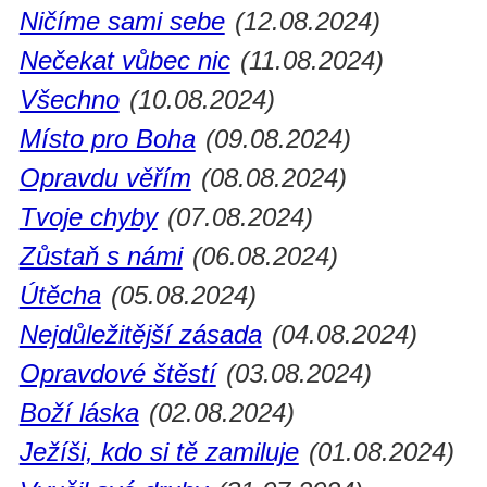
Ničíme sami sebe
(12.08.2024)
Nečekat vůbec nic
(11.08.2024)
Všechno
(10.08.2024)
Místo pro Boha
(09.08.2024)
Opravdu věřím
(08.08.2024)
Tvoje chyby
(07.08.2024)
Zůstaň s námi
(06.08.2024)
Útěcha
(05.08.2024)
Nejdůležitější zásada
(04.08.2024)
Opravdové štěstí
(03.08.2024)
Boží láska
(02.08.2024)
Ježíši, kdo si tě zamiluje
(01.08.2024)