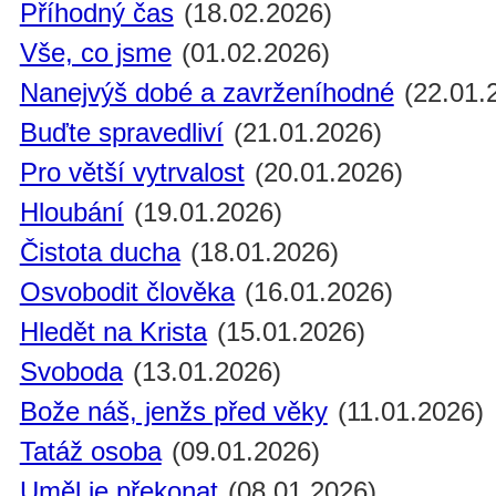
Příhodný čas
(18.02.2026)
Vše, co jsme
(01.02.2026)
Nanejvýš dobé a zavrženíhodné
(22.01.
Buďte spravedliví
(21.01.2026)
Pro větší vytrvalost
(20.01.2026)
Hloubání
(19.01.2026)
Čistota ducha
(18.01.2026)
Osvobodit člověka
(16.01.2026)
Hledět na Krista
(15.01.2026)
Svoboda
(13.01.2026)
Bože náš, jenžs před věky
(11.01.2026)
Tatáž osoba
(09.01.2026)
Uměl je překonat
(08.01.2026)