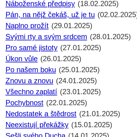
Náboženské předpisy
(18.02.2025)
Pán, na nějž čekáš, už je tu
(02.02.2025
Naplno prožít
(29.01.2025)
Svými rty a svým srdcem
(28.01.2025)
Pro samé jistoty
(27.01.2025)
Úkon vůle
(26.01.2025)
Po našem boku
(25.01.2025)
Znovu a znovu
(24.01.2025)
Všechno zaplatí
(23.01.2025)
Pochybnost
(22.01.2025)
Nedostatek a štědrost
(21.01.2025)
Neexistují překážky
(15.01.2025)
Sešli svého Ducha
(14.01.2025)