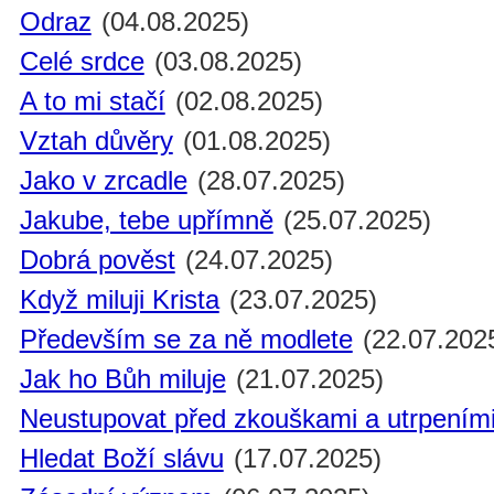
Odraz
(04.08.2025)
Celé srdce
(03.08.2025)
A to mi stačí
(02.08.2025)
Vztah důvěry
(01.08.2025)
Jako v zrcadle
(28.07.2025)
Jakube, tebe upřímně
(25.07.2025)
Dobrá pověst
(24.07.2025)
Když miluji Krista
(23.07.2025)
Především se za ně modlete
(22.07.202
Jak ho Bůh miluje
(21.07.2025)
Neustupovat před zkouškami a utrpením
Hledat Boží slávu
(17.07.2025)