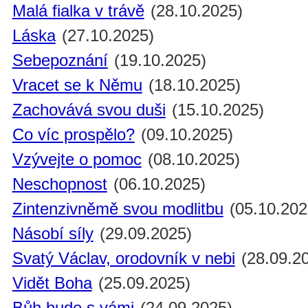
Malá fialka v trávě
(28.10.2025)
Láska
(27.10.2025)
Sebepoznání
(19.10.2025)
Vracet se k Němu
(18.10.2025)
Zachovává svou duši
(15.10.2025)
Co víc prospělo?
(09.10.2025)
Vzývejte o pomoc
(08.10.2025)
Neschopnost
(06.10.2025)
Zintenzivněmě svou modlitbu
(05.10.202
Násobí síly
(29.09.2025)
Svatý Václav, orodovník v nebi
(28.09.2
Vidět Boha
(25.09.2025)
Bůh bude s vámi
(24.09.2025)