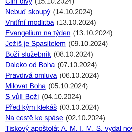
Činí divy
(15.10.2024)
Nebuď skoupý
(14.10.2024)
Vnitřní modlitba
(13.10.2024)
Evangelium na týden
(13.10.2024)
Ježíš je Spasitelem
(09.10.2024)
Boží služebník
(08.10.2024)
Daleko od Boha
(07.10.2024)
Pravdivá omluva
(06.10.2024)
Milovat Boha
(05.10.2024)
S vůlí Boží
(04.10.2024)
Před kým klekáš
(03.10.2024)
Na cestě ke spáse
(02.10.2024)
Tiskový apoštolát A. M. I. M. S. vydal n