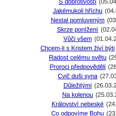
S dobrotivostí
(05.04
Jakémukoli hříchu
(04.
Nestal pomluveným
(03
Skrze ponížení
(02.0
Vůči všem
(01.04.
Chcem-li s Kristem živí býti
Radost celému světu
(2
Proroci předpověděli
(28
Cvič duši syna
(27.0
Důležitými
(26.03.
Na kolenou
(25.03.
Království nebeské
(24
Co odpovíme Bohu
(23