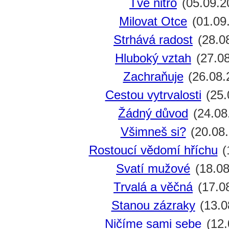
Tvé nitro
(05.09.2
Milovat Otce
(01.09
Strhává radost
(28.0
Hluboký vztah
(27.08
Zachraňuje
(26.08.
Cestou vytrvalosti
(25.
Žádný důvod
(24.08
Všimneš si?
(20.08
Rostoucí vědomí hříchu
(
Svatí mužové
(18.08
Trvalá a věčná
(17.0
Stanou zázraky
(13.0
Ničíme sami sebe
(12.