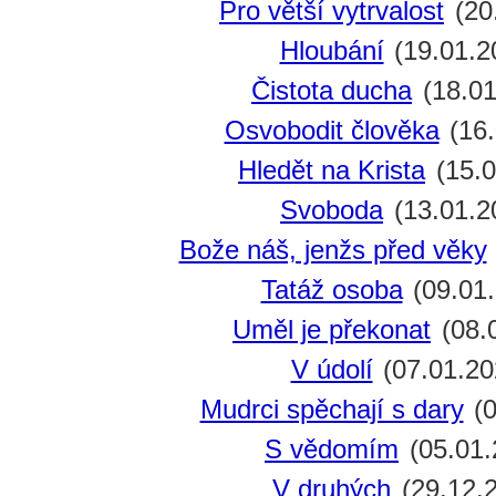
Pro větší vytrvalost
(20
Hloubání
(19.01.2
Čistota ducha
(18.01
Osvobodit člověka
(16.
Hledět na Krista
(15.0
Svoboda
(13.01.2
Bože náš, jenžs před věky
Tatáž osoba
(09.01
Uměl je překonat
(08.
V údolí
(07.01.20
Mudrci spěchají s dary
(0
S vědomím
(05.01.
V druhých
(29.12.