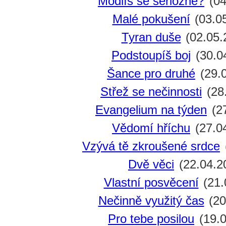
Modlíš se seriózně?
(04
Malé pokušení
(03.0
Tyran duše
(02.05.
Podstoupíš boj
(30.0
Šance pro druhé
(29.
Střež se nečinnosti
(28
Evangelium na týden
(27
Vědomí hříchu
(27.0
Vzývá tě zkroušené srdce
Dvě věci
(22.04.2
Vlastní posvěcení
(21.
Nečinně využitý čas
(20
Pro tebe posilou
(19.0