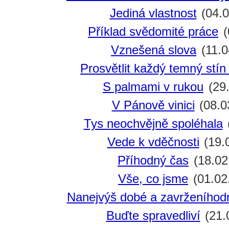
Jediná vlastnost
(04.0
Příklad svědomité práce
(
Vznešená slova
(11.0
Prosvětlit každý temný stí
S palmami v rukou
(29.
V Pánově vinici
(08.0
Tys neochvějně spoléhala
Vede k vděčnosti
(19.
Příhodný čas
(18.02
Vše, co jsme
(01.02
Nanejvýš dobé a zavrženíhod
Buďte spravedliví
(21.