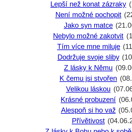
Lepší než konat zázraky
(
Není možné pochopit
(2
Jako syn matce
(21.0
Nebylo možné zakotvit
(1
Tím více mne miluje
(11
Dodržuje svoje sliby
(10
Z lásky k Němu
(09.0
K čemu jsi stvořen
(08.
Velikou láskou
(07.0
Krásné probuzení
(06.
Alespoň si ho važ
(05.
Přívětivost
(04.06.
Z lásky k Bohu nebo k sobě