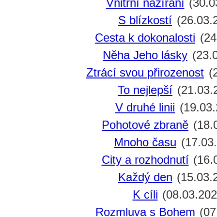
Vnitřní nazírání
(30.0
S blízkostí
(26.03.
Cesta k dokonalosti
(24
Něha Jeho lásky
(23.
Ztrácí svou přirozenost
(2
To nejlepší
(21.03.
V druhé linii
(19.03.
Pohotové zbraně
(18.
Mnoho času
(17.03
City a rozhodnutí
(16.
Každý den
(15.03.
K cíli
(08.03.202
Rozmluva s Bohem
(07