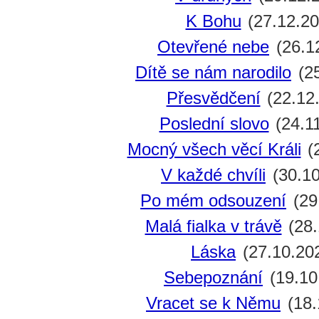
K Bohu
(27.12.20
Otevřené nebe
(26.1
Dítě se nám narodilo
(25
Přesvědčení
(22.12
Poslední slovo
(24.1
Mocný všech věcí Králi
(
V každé chvíli
(30.10
Po mém odsouzení
(29
Malá fialka v trávě
(28.
Láska
(27.10.20
Sebepoznání
(19.10
Vracet se k Němu
(18.