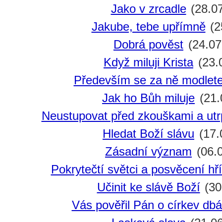
Jako v zrcadle
(28.0
Jakube, tebe upřímně
(2
Dobrá pověst
(24.07
Když miluji Krista
(23.
Především se za ně modlet
Jak ho Bůh miluje
(21.
Neustupovat před zkouškami a utr
Hledat Boží slávu
(17.
Zásadní význam
(06.
Pokrytečtí světci a posvěcení hří
Učinit ke slávě Boží
(30
Vás pověřil Pán o církev dbá