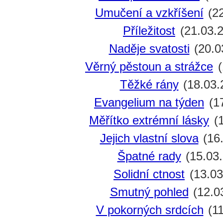
Umučení a vzkříšení
(22
Příležitost
(21.03.
Naděje svatosti
(20.0
Věrný pěstoun a strážce
(
Těžké rány
(18.03.
Evangelium na týden
(17
Měřítko extrémní lásky
(1
Jejich vlastní slova
(16
Špatné rady
(15.03
Solidní ctnost
(13.03
Smutný pohled
(12.0
V pokorných srdcích
(11