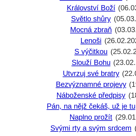
Království Boží
(06.0
Světlo shůry
(05.03
Mocná zbraň
(03.03
Lenoši
(26.02.20
S výčitkou
(25.02.
Slouží Bohu
(23.02
Utvrzuj své bratry
(22.
Bezvýznamné projevy
(1
Náboženské předpisy
(1
Pán, na nějž čekáš, už je tu
Naplno prožít
(29.01
Svými rty a svým srdcem
(