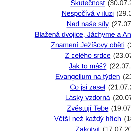
Skutečnost
(30.07.
Nespočívá v iluzi
(29.
Nad naše síly
(27.07
Blažená dvojice, Jáchyme a An
Znamení Ježíšovy oběti
(
Z celého srdce
(23.0
Jak to máš?
(22.07
Evangelium na týden
(21
Co jsi zasel
(21.07.
Lásky vzdorná
(20.0
Zvěstují Tebe
(19.07
Větší než každý hřích
(1
Zakotvit
(17.07.2