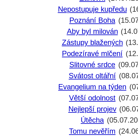
Nepostupuje kupředu
(1
Poznání Boha
(15.07
Aby byl milován
(14.0
Zástupy blažených
(13
Podezíravé mlčení
(12.
Slitovné srdce
(09.07
Svátost oltářní
(08.0
Evangelium na týden
(07
Větší odolnost
(07.0
Nejlepší projev
(06.0
Útěcha
(05.07.20
Tomu nevěřím
(24.0