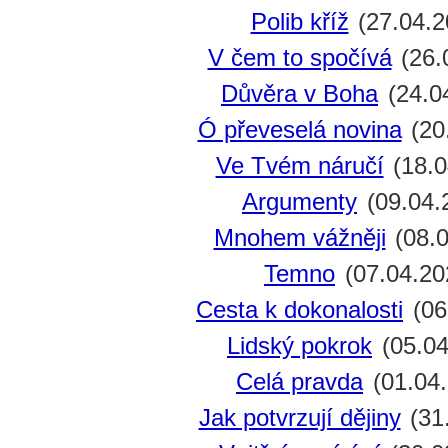
Polib kříž
(27.04.2
V čem to spočívá
(26.
Důvěra v Boha
(24.0
Ó převeselá novina
(20
Ve Tvém náručí
(18.0
Argumenty
(09.04.
Mnohem vážněji
(08.0
Temno
(07.04.20
Cesta k dokonalosti
(06
Lidský pokrok
(05.04
Celá pravda
(01.04.
Jak potvrzují dějiny
(31