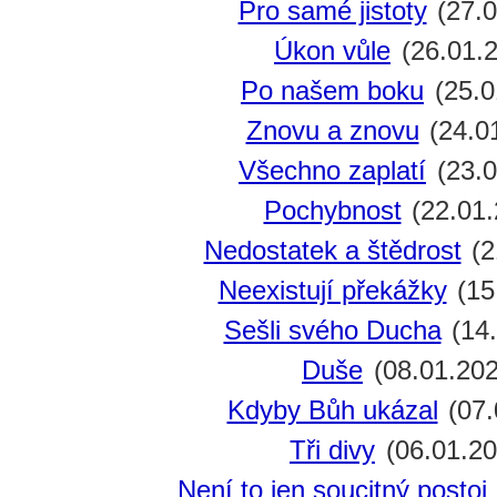
Pro samé jistoty
(27.0
Úkon vůle
(26.01.
Po našem boku
(25.0
Znovu a znovu
(24.0
Všechno zaplatí
(23.0
Pochybnost
(22.01.
Nedostatek a štědrost
(2
Neexistují překážky
(15
Sešli svého Ducha
(14.
Duše
(08.01.202
Kdyby Bůh ukázal
(07.
Tři divy
(06.01.20
Není to jen soucitný postoj