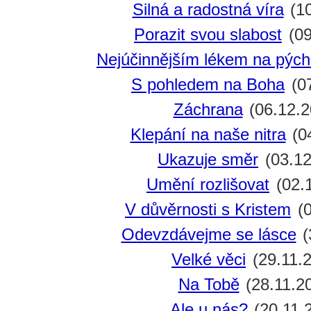
Silná a radostná víra
(10
Porazit svou slabost
(09
Nejúčinnějším lékem na pýc
S pohledem na Boha
(07
Záchrana
(06.12.2
Klepání na naše nitra
(0
Ukazuje směr
(03.12
Umění rozlišovat
(02.
V důvěrnosti s Kristem
(0
Odevzdávejme se lásce
(
Velké věci
(29.11.
Na Tobě
(28.11.2
Ale u nás?
(20.11.