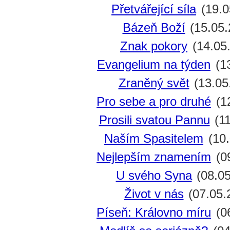
Přetvářející síla
(19.0
Bázeň Boží
(15.05.
Znak pokory
(14.05
Evangelium na týden
(13
Zraněný svět
(13.05
Pro sebe a pro druhé
(1
Prosili svatou Pannu
(11
Naším Spasitelem
(10.
Nejlepším znamením
(0
U svého Syna
(08.05
Život v nás
(07.05.
Píseň: Královno míru
(0