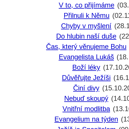
V to, co přijímáme
(03.
Přilnuli k Němu
(02.1
Chyby v myšlení
(28.
Do hlubin naší duše
(22
Čas, který věnujeme Bohu
Evangelista Lukáš
(18.
Boží léky
(17.10.2
Důvěřujte Ježíši
(16.1
Činí divy
(15.10.2
Nebuď skoupý
(14.1
Vnitřní modlitba
(13.1
Evangelium na týden
(13