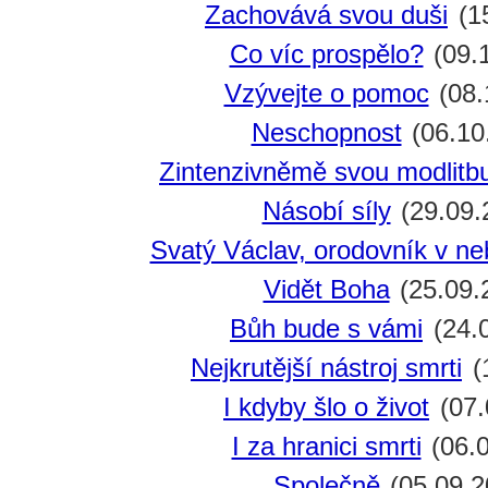
Zachovává svou duši
(1
Co víc prospělo?
(09.
Vzývejte o pomoc
(08.
Neschopnost
(06.10
Zintenzivněmě svou modlitb
Násobí síly
(29.09.
Svatý Václav, orodovník v ne
Vidět Boha
(25.09.
Bůh bude s vámi
(24.
Nejkrutější nástroj smrti
(
I kdyby šlo o život
(07.
I za hranici smrti
(06.0
Společně
(05.09.2