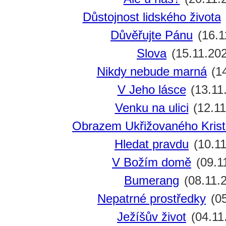
Důstojnost lidského života
Důvěřujte Pánu
(16.1
Slova
(15.11.20
Nikdy nebude marná
(14
V Jeho lásce
(13.11
Venku na ulici
(12.11
Obrazem Ukřižovaného Kris
Hledat pravdu
(10.11
V Božím domě
(09.1
Bumerang
(08.11.
Nepatrné prostředky
(05
Ježíšův život
(04.11