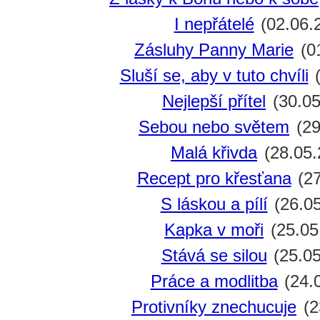
I nepřátelé
(02.06.
Zásluhy Panny Marie
(0
Sluší se, aby v tuto chvíli
(
Nejlepší přítel
(30.05
Sebou nebo světem
(29
Malá křivda
(28.05.
Recept pro křesťana
(27
S láskou a pílí
(26.05
Kapka v moři
(25.05
Stává se silou
(25.05
Práce a modlitba
(24.
Protivníky znechucuje
(2