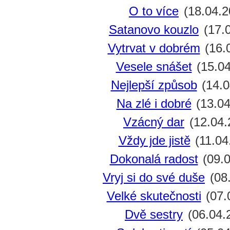
O to více
(18.04.2
Satanovo kouzlo
(17.
Vytrvat v dobrém
(16.
Vesele snášet
(15.04
Nejlepší způsob
(14.0
Na zlé i dobré
(13.04
Vzácný dar
(12.04.
Vždy jde jistě
(11.04
Dokonalá radost
(09.0
Vryj si do své duše
(08
Velké skutečnosti
(07.
Dvě sestry
(06.04.