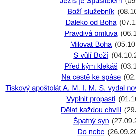
Ježíš je Spasitelem
(09
Boží služebník
(08.1
Daleko od Boha
(07.1
Pravdivá omluva
(06.
Milovat Boha
(05.10
S vůlí Boží
(04.10.
Před kým klekáš
(03.
Na cestě ke spáse
(02.
Tiskový apoštolát A. M. I. M. S. vydal n
Vyplnit propasti
(01.1
Dělat každou chvíli
(29
Špatný syn
(27.09.
Do nebe
(26.09.2