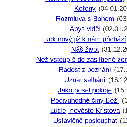
Kořeny
(04.01.20
Rozmluva s Bohem
(03
Abys viděl
(02.01.
Rok nový již k nám přichází
Náš život
(31.12.2
Než vstoupíš do zaslíbené z
Radost z poznání
(17.
Uznat selhání
(16.12
Jako posel pokoje
(15.
Podivuhodné činy Boží
(1
Lucie, nevěsto Kristova
(
Ustavičně poslouchat
(1