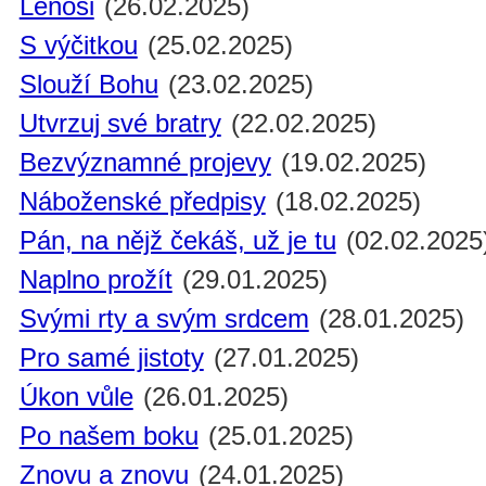
Lenoši
(26.02.2025)
S výčitkou
(25.02.2025)
Slouží Bohu
(23.02.2025)
Utvrzuj své bratry
(22.02.2025)
Bezvýznamné projevy
(19.02.2025)
Náboženské předpisy
(18.02.2025)
Pán, na nějž čekáš, už je tu
(02.02.2025
Naplno prožít
(29.01.2025)
Svými rty a svým srdcem
(28.01.2025)
Pro samé jistoty
(27.01.2025)
Úkon vůle
(26.01.2025)
Po našem boku
(25.01.2025)
Znovu a znovu
(24.01.2025)