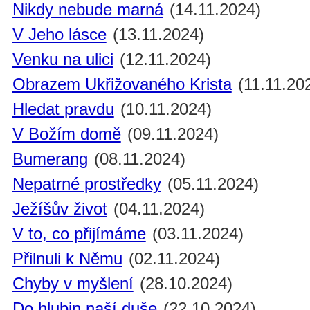
Nikdy nebude marná
(14.11.2024)
V Jeho lásce
(13.11.2024)
Venku na ulici
(12.11.2024)
Obrazem Ukřižovaného Krista
(11.11.20
Hledat pravdu
(10.11.2024)
V Božím domě
(09.11.2024)
Bumerang
(08.11.2024)
Nepatrné prostředky
(05.11.2024)
Ježíšův život
(04.11.2024)
V to, co přijímáme
(03.11.2024)
Přilnuli k Němu
(02.11.2024)
Chyby v myšlení
(28.10.2024)
Do hlubin naší duše
(22.10.2024)