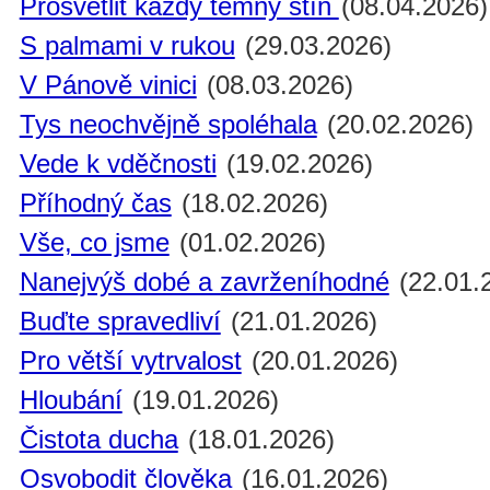
Prosvětlit každý temný stín
(08.04.2026)
S palmami v rukou
(29.03.2026)
V Pánově vinici
(08.03.2026)
Tys neochvějně spoléhala
(20.02.2026)
Vede k vděčnosti
(19.02.2026)
Příhodný čas
(18.02.2026)
Vše, co jsme
(01.02.2026)
Nanejvýš dobé a zavrženíhodné
(22.01.
Buďte spravedliví
(21.01.2026)
Pro větší vytrvalost
(20.01.2026)
Hloubání
(19.01.2026)
Čistota ducha
(18.01.2026)
Osvobodit člověka
(16.01.2026)