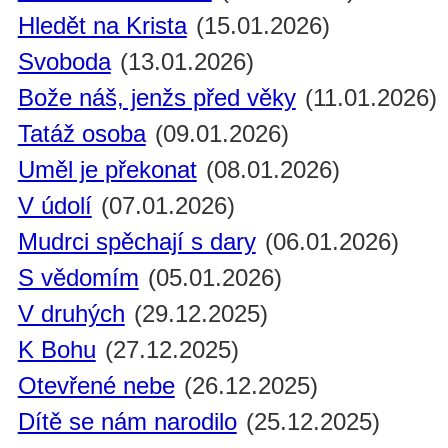
Hledět na Krista
(15.01.2026)
Svoboda
(13.01.2026)
Bože náš, jenžs před věky
(11.01.2026)
Tatáž osoba
(09.01.2026)
Uměl je překonat
(08.01.2026)
V údolí
(07.01.2026)
Mudrci spěchají s dary
(06.01.2026)
S vědomím
(05.01.2026)
V druhých
(29.12.2025)
K Bohu
(27.12.2025)
Otevřené nebe
(26.12.2025)
Dítě se nám narodilo
(25.12.2025)