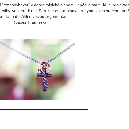
ují "rozpohybovat" v dobrovolnické činnosti, v péči o staré lidi, v projekte
amiky, ve které k nim Pán začne promlouvat a hýbat jejich srdcem, ani
om toho dosáhli my svou argumentací.
(papež František)