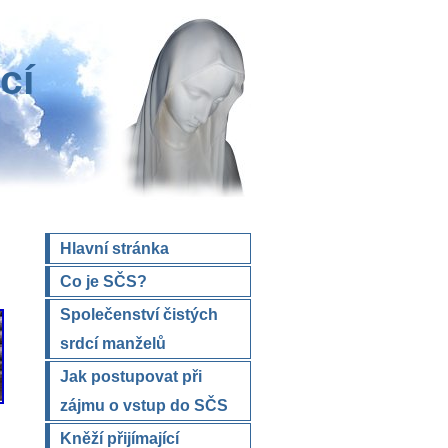
cí
Hlavní stránka
Co je SČS?
Společenství čistých
srdcí manželů
Jak postupovat při
zájmu o vstup do SČS
Kněží přijímající