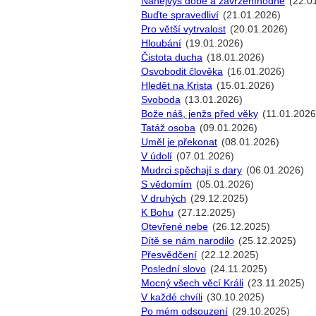
Nanejvýš dobé a zavrženíhodné
(22.0
Buďte spravedliví
(21.01.2026)
Pro větší vytrvalost
(20.01.2026)
Hloubání
(19.01.2026)
Čistota ducha
(18.01.2026)
Osvobodit člověka
(16.01.2026)
Hledět na Krista
(15.01.2026)
Svoboda
(13.01.2026)
Bože náš, jenžs před věky
(11.01.2026
Tatáž osoba
(09.01.2026)
Uměl je překonat
(08.01.2026)
V údolí
(07.01.2026)
Mudrci spěchají s dary
(06.01.2026)
S vědomím
(05.01.2026)
V druhých
(29.12.2025)
K Bohu
(27.12.2025)
Otevřené nebe
(26.12.2025)
Dítě se nám narodilo
(25.12.2025)
Přesvědčení
(22.12.2025)
Poslední slovo
(24.11.2025)
Mocný všech věcí Králi
(23.11.2025)
V každé chvíli
(30.10.2025)
Po mém odsouzení
(29.10.2025)