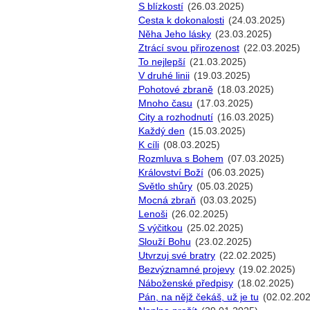
S blízkostí
(26.03.2025)
Cesta k dokonalosti
(24.03.2025)
Něha Jeho lásky
(23.03.2025)
Ztrácí svou přirozenost
(22.03.2025)
To nejlepší
(21.03.2025)
V druhé linii
(19.03.2025)
Pohotové zbraně
(18.03.2025)
Mnoho času
(17.03.2025)
City a rozhodnutí
(16.03.2025)
Každý den
(15.03.2025)
K cíli
(08.03.2025)
Rozmluva s Bohem
(07.03.2025)
Království Boží
(06.03.2025)
Světlo shůry
(05.03.2025)
Mocná zbraň
(03.03.2025)
Lenoši
(26.02.2025)
S výčitkou
(25.02.2025)
Slouží Bohu
(23.02.2025)
Utvrzuj své bratry
(22.02.2025)
Bezvýznamné projevy
(19.02.2025)
Náboženské předpisy
(18.02.2025)
Pán, na nějž čekáš, už je tu
(02.02.20