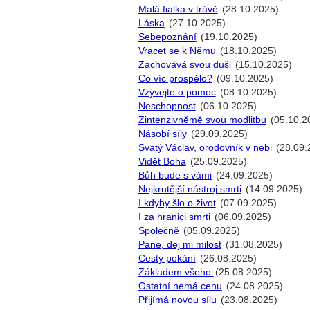
Malá fialka v trávě
(28.10.2025)
Láska
(27.10.2025)
Sebepoznání
(19.10.2025)
Vracet se k Němu
(18.10.2025)
Zachovává svou duši
(15.10.2025)
Co víc prospělo?
(09.10.2025)
Vzývejte o pomoc
(08.10.2025)
Neschopnost
(06.10.2025)
Zintenzivněmě svou modlitbu
(05.10.2
Násobí síly
(29.09.2025)
Svatý Václav, orodovník v nebi
(28.09.
Vidět Boha
(25.09.2025)
Bůh bude s vámi
(24.09.2025)
Nejkrutější nástroj smrti
(14.09.2025)
I kdyby šlo o život
(07.09.2025)
I za hranici smrti
(06.09.2025)
Společně
(05.09.2025)
Pane, dej mi milost
(31.08.2025)
Cesty pokání
(26.08.2025)
Základem všeho
(25.08.2025)
Ostatní nemá cenu
(24.08.2025)
Přijímá novou sílu
(23.08.2025)