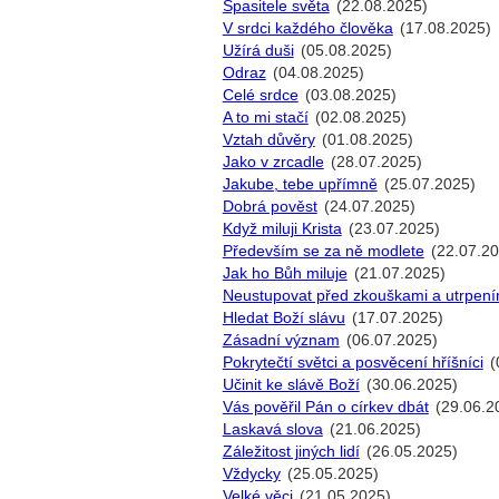
Spasitele světa
(22.08.2025)
V srdci každého člověka
(17.08.2025)
Užírá duši
(05.08.2025)
Odraz
(04.08.2025)
Celé srdce
(03.08.2025)
A to mi stačí
(02.08.2025)
Vztah důvěry
(01.08.2025)
Jako v zrcadle
(28.07.2025)
Jakube, tebe upřímně
(25.07.2025)
Dobrá pověst
(24.07.2025)
Když miluji Krista
(23.07.2025)
Především se za ně modlete
(22.07.20
Jak ho Bůh miluje
(21.07.2025)
Neustupovat před zkouškami a utrpení
Hledat Boží slávu
(17.07.2025)
Zásadní význam
(06.07.2025)
Pokrytečtí světci a posvěcení hříšníci
(
Učinit ke slávě Boží
(30.06.2025)
Vás pověřil Pán o církev dbát
(29.06.2
Laskavá slova
(21.06.2025)
Záležitost jiných lidí
(26.05.2025)
Vždycky
(25.05.2025)
Velké věci
(21.05.2025)