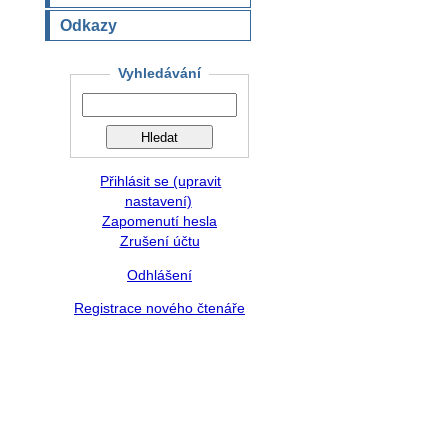
Odkazy
Vyhledávání
Přihlásit se (upravit
nastavení)
Zapomenutí hesla
Zrušení účtu
Odhlášení
Registrace nového čtenáře