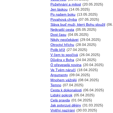
Požehnání a milost
(20.05.2025)
Jen láskou
(14.05.2025)
Po našem boku
(13.05.2025)
Povahová chyba
(07.05.2025)
Sláva buď muži, který Bohu sloužil
(06
Nejkratší cesta
(05.05.2025)
Dost času
(04.05.2025)
Nikdy neočekávej
(29.04.2025)
Otroctví hříchu
(28.04.2025)
Polib kříž
(27.04.2025)
V čem to spočívá
(26.04.2025)
Důvěra v Boha
(24.04.2025)
Ó převeselá novina
(20.04.2025)
Ve Tvém náručí
(18.04.2025)
Argumenty
(09.04.2025)
Mnohem vážněji
(08.04.2025)
Temno
(07.04.2025)
Cesta k dokonalosti
(06.04.2025)
Lidský pokrok
(05.04.2025)
Celá pravda
(01.04.2025)
Jak potvrzují dějiny
(31.03.2025)
Vnitřní nazírání
(30.03.2025)