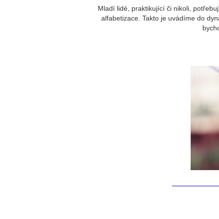
Mladí lidé, praktikující či nikoli, potřeb
alfabetizace. Takto je uvádíme do dyn
bych