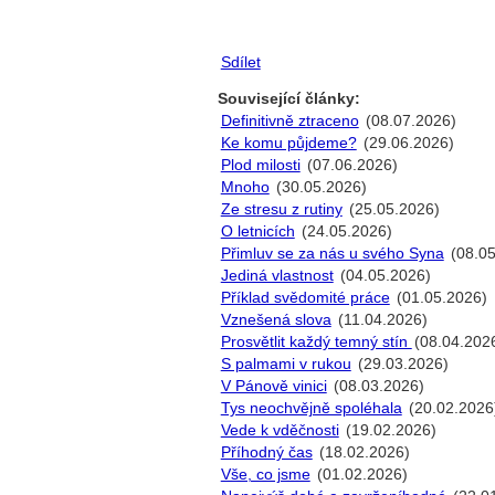
Sdílet
Související články:
Definitivně ztraceno
(08.07.2026)
Ke komu půjdeme?
(29.06.2026)
Plod milosti
(07.06.2026)
Mnoho
(30.05.2026)
Ze stresu z rutiny
(25.05.2026)
O letnicích
(24.05.2026)
Přimluv se za nás u svého Syna
(08.05
Jediná vlastnost
(04.05.2026)
Příklad svědomité práce
(01.05.2026)
Vznešená slova
(11.04.2026)
Prosvětlit každý temný stín
(08.04.202
S palmami v rukou
(29.03.2026)
V Pánově vinici
(08.03.2026)
Tys neochvějně spoléhala
(20.02.2026
Vede k vděčnosti
(19.02.2026)
Příhodný čas
(18.02.2026)
Vše, co jsme
(01.02.2026)