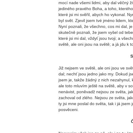
mocí nade všemi lidmi, aby dal věčný živ
jediného pravého Boha, a toho, kterého j
které jsi mi svěřil, abych ho vykonal. N
byl svět. Zjevil jsem tvé jméno lidem, kte
Nyní poznali, že všechno, cos mi dal, je o
skutečně poznali, že jsem vyšel od tebe,
které jsi mi dal, vždyť jsou tvoji; a vš
světě, ale oni jsou na světě; a já jdu k t
S
Již nejsem ve světě, ale oni jsou ve svě
dal; nechť jsou jedno jako my. Dokud jse
jsem je, takže žádný z nich nezahynul, 
ale toto mluvím ještě na světě, aby v so
nenávist, poněvadž nejsou ze světa, jak
zachoval od zlého. Nejsou ze světa, jak
ty jsi mne poslal do světa, tak i já jsem
posvěceni.
Č