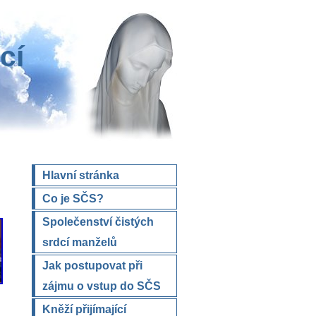
cí
Hlavní stránka
Co je SČS?
Společenství čistých
srdcí manželů
Jak postupovat při
zájmu o vstup do SČS
Kněží přijímající