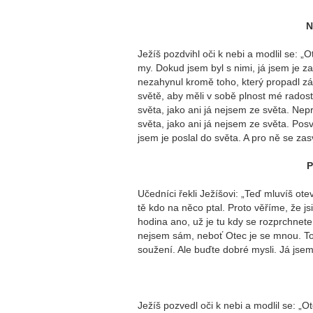
N
Ježíš pozdvihl oči k nebi a modlil se: „O
my. Dokud jsem byl s nimi, já jsem je za
nezahynul kromě toho, který propadl záh
světě, aby měli v sobě plnost mé radosti
světa, jako ani já nejsem ze světa. Nepr
světa, jako ani já nejsem ze světa. Posvě
jsem je poslal do světa. A pro ně se zasv
P
Učedníci řekli Ježíšovi: „Teď mluvíš ot
tě kdo na něco ptal. Proto věříme, že js
hodina ano, už je tu kdy se rozprchne
nejsem sám, neboť Otec je se mnou. Tot
soužení. Ale buďte dobré mysli. Já jsem
Ježíš pozvedl oči k nebi a modlil se: „O