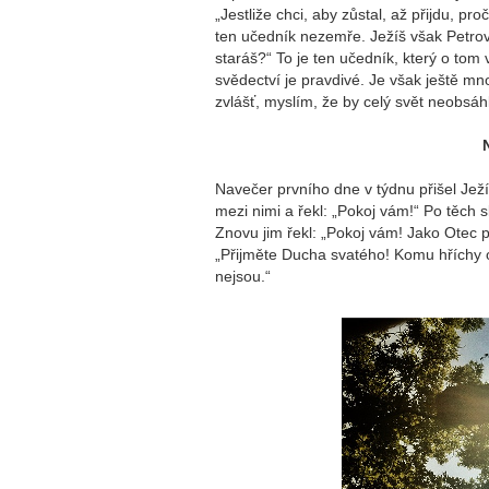
„Jestliže chci, aby zůstal, až přijdu, pr
ten učedník nezemře. Ježíš však Petrovi 
staráš?“ To je ten učedník, který o to
svědectví je pravdivé. Je však ještě mn
zvlášť, myslím, že by celý svět neobsá
Navečer prvního dne v týdnu přišel Ježí
mezi nimi a řekl: „Pokoj vám!“ Po těch s
Znovu jim řekl: „Pokoj vám! Jako Otec po
„Přijměte Ducha svatého! Komu hříchy 
nejsou.“