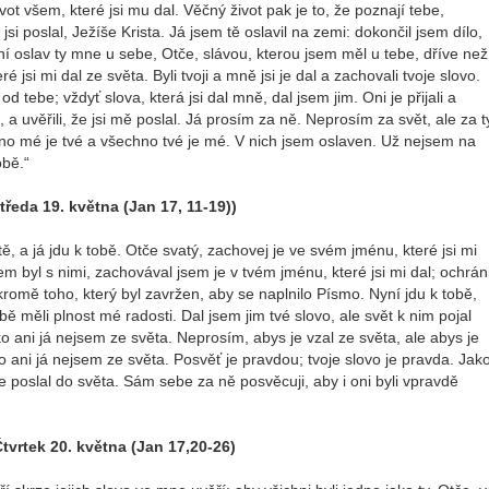
ot všem, které jsi mu dal. Věčný život pak je to, že poznají tebe,
si poslal, Ježíše Krista. Já jsem tě oslavil na zemi: dokončil jsem dílo,
yní oslav ty mne u sebe, Otče, slávou, kterou jsem měl u tebe, dříve než
ré jsi mi dal ze světa. Byli tvoji a mně jsi je dal a zachovali tvoje slovo.
d tebe; vždyť slova, která jsi dal mně, dal jsem jim. Oni je přijali a
 a uvěřili, že jsi mě poslal. Já prosím za ně. Neprosím za svět, ale za t
echno mé je tvé a všechno tvé je mé. V nich jsem oslaven. Už nejsem na
obě.“
tředa 19. května (Jan 17, 11-19))
tě, a já jdu k tobě. Otče svatý, zachovej je ve svém jménu, které jsi mi
m byl s nimi, zachovával jsem je v tvém jménu, které jsi mi dal; ochráni
kromě toho, který byl zavržen, aby se naplnilo Písmo. Nyní jdu k tobě,
bě měli plnost mé radosti. Dal jsem jim tvé slovo, ale svět k nim pojal
o ani já nejsem ze světa. Neprosím, abys je vzal ze světa, ale abys je
o ani já nejsem ze světa. Posvěť je pravdou; tvoje slovo je pravda. Jak
 je poslal do světa. Sám sebe za ně posvěcuji, aby i oni byli vpravdě
tvrtek 20. května (Jan 17,20-26)