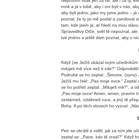
Neprosím však jen za ně, ale i za ty, kte
mně a já v tobě, aby i oni byli v nás, aby
aby byli jedno, jako my jsme jedno – já 
poznal, že ty jsi mě poslal a zamiloval si
tam, kde jsem já; ať hledí na mou slávu,
Spravedlivý Otče, svět tě nepoznal, ale 
tvé jméno a ještě dám poznat, aby v nic
Když (se Ježíš ukázal svým učedníkům a
miluješ mě více než ti zde?“ Odpověděl m
Podruhé se ho zeptal: „Šimone, (synu) J
Ježíš mu řekl: „Pas moje ovce.“ Zeptal 
se ho potřetí zeptal: „Miluješ mě?“, a od
„Pas moje ovce! Amen, amen, pravím ti: 
zestárneš, vztáhneš ruce, a jiný tě pře
Boha. A po těch slovech ho vyzval: „Nás
S
Petr se obrátil a viděl, jak za ním jde u
zeptal se: „Pane, kdo tě zradí?“ Když h