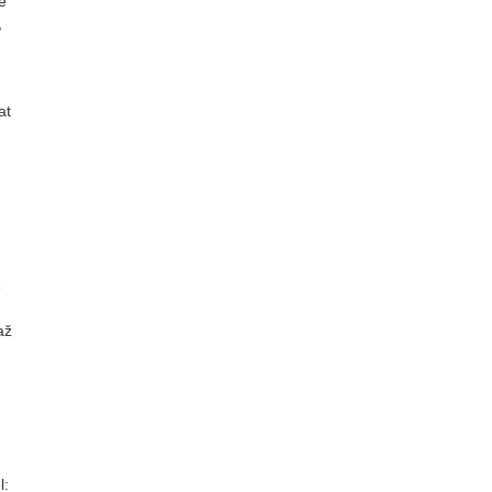
e
,
at
e
až
l: