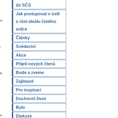
do SČS
Jak postupovat v úsilí
ko
o růst ideálu čistého
srdce
Články
Svědectví
á
Akce
Přijetí nových členů
Bude a zveme
se
Zajímavé
Pro inspiraci
Duchovní život
Bylo
ho
Diskuze