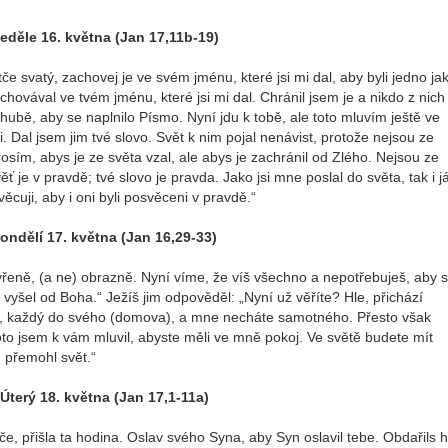
eděle 16. května (Jan 17,11b-19)
tče svatý, zachovej je ve svém jménu, které jsi mi dal, aby byli jedno ja
chovával ve tvém jménu, které jsi mi dal. Chránil jsem je a nikdo z nich
ubě, aby se naplnilo Písmo. Nyní jdu k tobě, ale toto mluvím ještě ve
. Dal jsem jim tvé slovo. Svět k nim pojal nenávist, protože nejsou ze
osím, abys je ze světa vzal, ale abys je zachránil od Zlého. Nejsou ze
ť je v pravdě; tvé slovo je pravda. Jako jsi mne poslal do světa, tak i j
ěcuji, aby i oni byli posvěceni v pravdě.“
ondělí 17. května (Jan 16,29-33)
evřeně, (a ne) obrazně. Nyní víme, že víš všechno a nepotřebuješ, aby 
i vyšel od Boha.“ Ježíš jim odpověděl: „Nyní už věříte? Hle, přichází
te, každý do svého (domova), a mne necháte samotného. Přesto však
o jsem k vám mluvil, abyste měli ve mně pokoj. Ve světě budete mít
 přemohl svět.“
Úterý 18. května (Jan 17,1-11a)
tče, přišla ta hodina. Oslav svého Syna, aby Syn oslavil tebe. Obdařils 