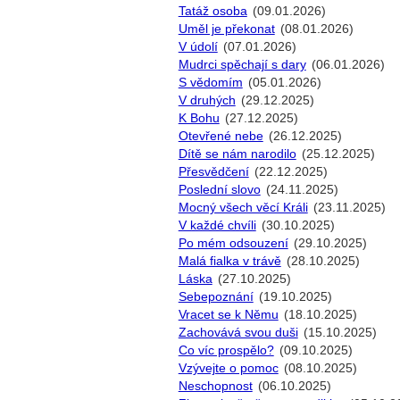
Tatáž osoba
(09.01.2026)
Uměl je překonat
(08.01.2026)
V údolí
(07.01.2026)
Mudrci spěchají s dary
(06.01.2026)
S vědomím
(05.01.2026)
V druhých
(29.12.2025)
K Bohu
(27.12.2025)
Otevřené nebe
(26.12.2025)
Dítě se nám narodilo
(25.12.2025)
Přesvědčení
(22.12.2025)
Poslední slovo
(24.11.2025)
Mocný všech věcí Králi
(23.11.2025)
V každé chvíli
(30.10.2025)
Po mém odsouzení
(29.10.2025)
Malá fialka v trávě
(28.10.2025)
Láska
(27.10.2025)
Sebepoznání
(19.10.2025)
Vracet se k Němu
(18.10.2025)
Zachovává svou duši
(15.10.2025)
Co víc prospělo?
(09.10.2025)
Vzývejte o pomoc
(08.10.2025)
Neschopnost
(06.10.2025)