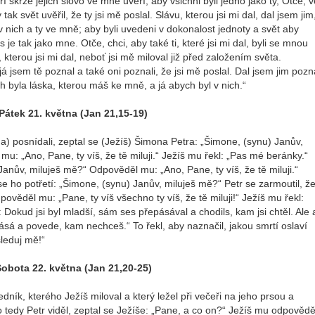
ří skrze jejich slovo ve mne uvěří; aby všichni byli jedno jako ty, Otče, v
 tak svět uvěřil, že ty jsi mě poslal. Slávu, kterou jsi mi dal, dal jsem jim
v nich a ty ve mně; aby byli uvedeni v dokonalost jednoty a svět aby
s je tak jako mne. Otče, chci, aby také ti, které jsi mi dal, byli se mnou
 kterou jsi mi dal, neboť jsi mě miloval již před založením světa.
já jsem tě poznal a také oni poznali, že jsi mě poslal. Dal jsem jim pozn
h byla láska, kterou máš ke mně, a já abych byl v nich.“
Pátek 21. května (Jan 21,15-19)
) posnídali, zeptal se (Ježíš) Šimona Petra: „Šimone, (synu) Janův,
u: „Ano, Pane, ty víš, že tě miluji.“ Ježíš mu řekl: „Pas mé beránky.“
anův, miluješ mě?“ Odpověděl mu: „Ano, Pane, ty víš, že tě miluji.“
se ho potřetí: „Šimone, (synu) Janův, miluješ mě?“ Petr se zarmoutil, ž
pověděl mu: „Pane, ty víš všechno ty víš, že tě miluji!“ Ježíš mu řekl:
Dokud jsi byl mladší, sám ses přepásával a chodils, kam jsi chtěl. Ale 
pásá a povede, kam nechceš.“ To řekl, aby naznačil, jakou smrtí oslaví
leduj mě!“
obota 22. května (Jan 21,20-25)
čedník, kterého Ježíš miloval a který ležel při večeři na jeho prsou a
o tedy Petr viděl, zeptal se Ježíše: „Pane, a co on?“ Ježíš mu odpovědě