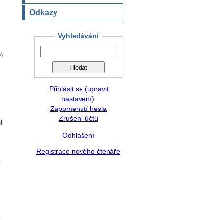
Odkazy
Vyhledávání
y,
Přihlásit se (upravit
nastavení)
Zapomenutí hesla
Zrušení účtu
l
Odhlášení
Registrace nového čtenáře
o