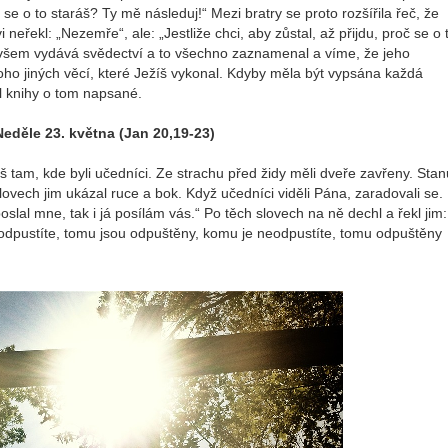
oč se o to staráš? Ty mě následuj!“ Mezi bratry se proto rozšířila řeč, že
neřekl: „Nezemře“, ale: „Jestliže chci, aby zůstal, až přijdu, proč se o 
m všem vydává svědectví a to všechno zaznamenal a víme, že jeho
oho jiných věcí, které Ježíš vykonal. Kdyby měla být vypsána každá
hl knihy o tom napsané.
Neděle 23. května (Jan 20,19-23)
š tam, kde byli učedníci. Ze strachu před židy měli dveře zavřeny. Stan
lovech jim ukázal ruce a bok. Když učedníci viděli Pána, zaradovali se.
slal mne, tak i já posílám vás.“ Po těch slovech na ně dechl a řekl jim:
odpustíte, tomu jsou odpuštěny, komu je neodpustíte, tomu odpuštěny