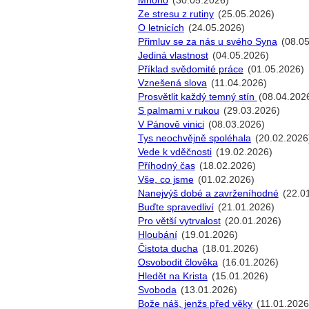
Mnoho
(30.05.2026)
Ze stresu z rutiny
(25.05.2026)
O letnicích
(24.05.2026)
Přimluv se za nás u svého Syna
(08.05
Jediná vlastnost
(04.05.2026)
Příklad svědomité práce
(01.05.2026)
Vznešená slova
(11.04.2026)
Prosvětlit každý temný stín
(08.04.202
S palmami v rukou
(29.03.2026)
V Pánově vinici
(08.03.2026)
Tys neochvějně spoléhala
(20.02.2026
Vede k vděčnosti
(19.02.2026)
Příhodný čas
(18.02.2026)
Vše, co jsme
(01.02.2026)
Nanejvýš dobé a zavrženíhodné
(22.0
Buďte spravedliví
(21.01.2026)
Pro větší vytrvalost
(20.01.2026)
Hloubání
(19.01.2026)
Čistota ducha
(18.01.2026)
Osvobodit člověka
(16.01.2026)
Hledět na Krista
(15.01.2026)
Svoboda
(13.01.2026)
Bože náš, jenžs před věky
(11.01.2026