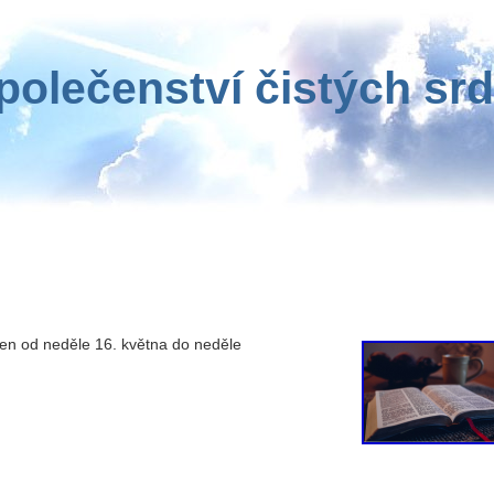
polečenství čistých srd
en od neděle 16. května do neděle