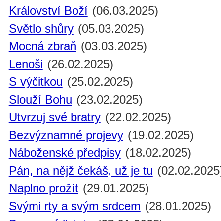
Království Boží
(06.03.2025)
Světlo shůry
(05.03.2025)
Mocná zbraň
(03.03.2025)
Lenoši
(26.02.2025)
S výčitkou
(25.02.2025)
Slouží Bohu
(23.02.2025)
Utvrzuj své bratry
(22.02.2025)
Bezvýznamné projevy
(19.02.2025)
Náboženské předpisy
(18.02.2025)
Pán, na nějž čekáš, už je tu
(02.02.2025
Naplno prožít
(29.01.2025)
Svými rty a svým srdcem
(28.01.2025)