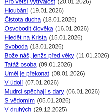
Pro větší vytrvalost
(20.01.2026)
Hloubání
(19.01.2026)
Čistota ducha
(18.01.2026)
Osvobodit člověka
(16.01.2026)
Hledět na Krista
(15.01.2026)
Svoboda
(13.01.2026)
Bože náš, jenžs před věky
(11.01.2026)
Tatáž osoba
(09.01.2026)
Uměl je překonat
(08.01.2026)
V údolí
(07.01.2026)
Mudrci spěchají s dary
(06.01.2026)
S vědomím
(05.01.2026)
V druhých
(29.12.2025)