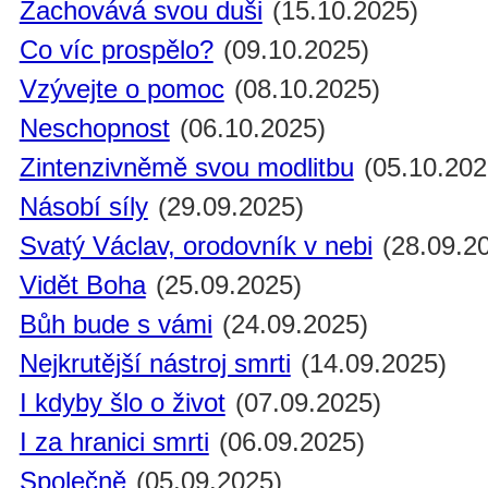
Zachovává svou duši
(15.10.2025)
Co víc prospělo?
(09.10.2025)
Vzývejte o pomoc
(08.10.2025)
Neschopnost
(06.10.2025)
Zintenzivněmě svou modlitbu
(05.10.202
Násobí síly
(29.09.2025)
Svatý Václav, orodovník v nebi
(28.09.2
Vidět Boha
(25.09.2025)
Bůh bude s vámi
(24.09.2025)
Nejkrutější nástroj smrti
(14.09.2025)
I kdyby šlo o život
(07.09.2025)
I za hranici smrti
(06.09.2025)
Společně
(05.09.2025)