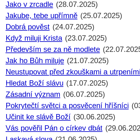
Jako v zrcadle
(28.07.2025)
Jakube, tebe upřímně
(25.07.2025)
Dobrá pověst
(24.07.2025)
Když miluji Krista
(23.07.2025)
Především se za ně modlete
(22.07.202
Jak ho Bůh miluje
(21.07.2025)
Neustupovat před zkouškami a utrpením
Hledat Boží slávu
(17.07.2025)
Zásadní význam
(06.07.2025)
Pokrytečtí světci a posvěcení hříšníci
(0
Učinit ke slávě Boží
(30.06.2025)
Vás pověřil Pán o církev dbát
(29.06.202
Laskavá slova
(21.06.2025)