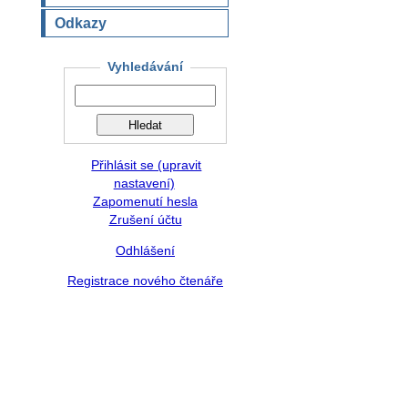
Odkazy
Vyhledávání
Přihlásit se (upravit
nastavení)
Zapomenutí hesla
Zrušení účtu
Odhlášení
Registrace nového čtenáře