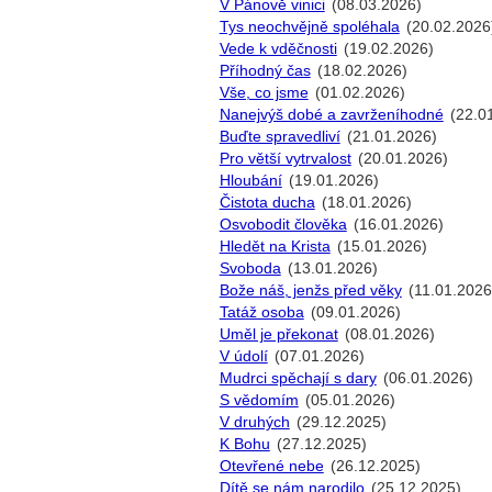
V Pánově vinici
(08.03.2026)
Tys neochvějně spoléhala
(20.02.2026
Vede k vděčnosti
(19.02.2026)
Příhodný čas
(18.02.2026)
Vše, co jsme
(01.02.2026)
Nanejvýš dobé a zavrženíhodné
(22.0
Buďte spravedliví
(21.01.2026)
Pro větší vytrvalost
(20.01.2026)
Hloubání
(19.01.2026)
Čistota ducha
(18.01.2026)
Osvobodit člověka
(16.01.2026)
Hledět na Krista
(15.01.2026)
Svoboda
(13.01.2026)
Bože náš, jenžs před věky
(11.01.2026
Tatáž osoba
(09.01.2026)
Uměl je překonat
(08.01.2026)
V údolí
(07.01.2026)
Mudrci spěchají s dary
(06.01.2026)
S vědomím
(05.01.2026)
V druhých
(29.12.2025)
K Bohu
(27.12.2025)
Otevřené nebe
(26.12.2025)
Dítě se nám narodilo
(25.12.2025)