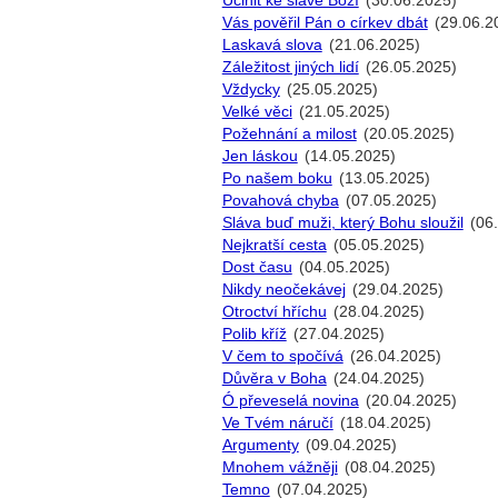
Učinit ke slávě Boží
(30.06.2025)
Vás pověřil Pán o církev dbát
(29.06.2
Laskavá slova
(21.06.2025)
Záležitost jiných lidí
(26.05.2025)
Vždycky
(25.05.2025)
Velké věci
(21.05.2025)
Požehnání a milost
(20.05.2025)
Jen láskou
(14.05.2025)
Po našem boku
(13.05.2025)
Povahová chyba
(07.05.2025)
Sláva buď muži, který Bohu sloužil
(06
Nejkratší cesta
(05.05.2025)
Dost času
(04.05.2025)
Nikdy neočekávej
(29.04.2025)
Otroctví hříchu
(28.04.2025)
Polib kříž
(27.04.2025)
V čem to spočívá
(26.04.2025)
Důvěra v Boha
(24.04.2025)
Ó převeselá novina
(20.04.2025)
Ve Tvém náručí
(18.04.2025)
Argumenty
(09.04.2025)
Mnohem vážněji
(08.04.2025)
Temno
(07.04.2025)