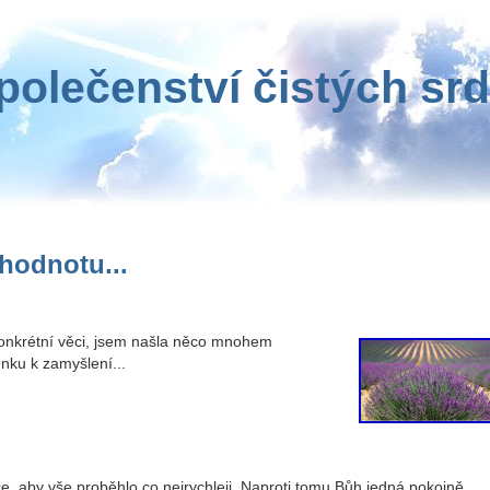
polečenství čistých srd
hodnotu...
í konkrétní věci, jsem našla něco mnohem
nku k zamyšlení...
, aby vše proběhlo co nejrychleji. Naproti tomu Bůh jedná pokojně.