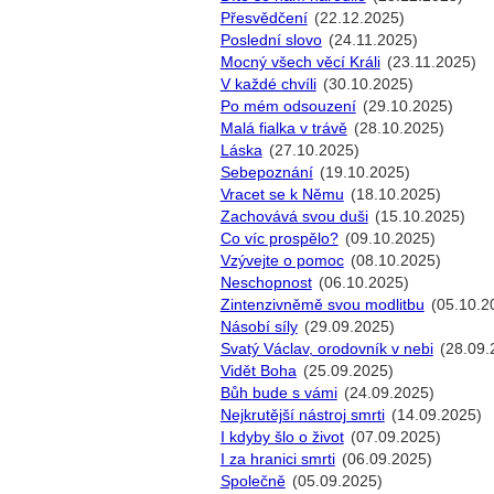
Přesvědčení
(22.12.2025)
Poslední slovo
(24.11.2025)
Mocný všech věcí Králi
(23.11.2025)
V každé chvíli
(30.10.2025)
Po mém odsouzení
(29.10.2025)
Malá fialka v trávě
(28.10.2025)
Láska
(27.10.2025)
Sebepoznání
(19.10.2025)
Vracet se k Němu
(18.10.2025)
Zachovává svou duši
(15.10.2025)
Co víc prospělo?
(09.10.2025)
Vzývejte o pomoc
(08.10.2025)
Neschopnost
(06.10.2025)
Zintenzivněmě svou modlitbu
(05.10.2
Násobí síly
(29.09.2025)
Svatý Václav, orodovník v nebi
(28.09.
Vidět Boha
(25.09.2025)
Bůh bude s vámi
(24.09.2025)
Nejkrutější nástroj smrti
(14.09.2025)
I kdyby šlo o život
(07.09.2025)
I za hranici smrti
(06.09.2025)
Společně
(05.09.2025)