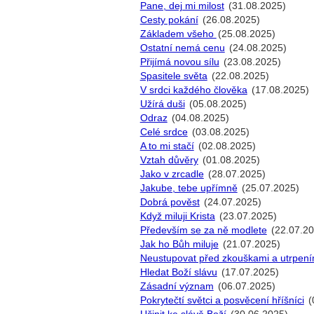
Pane, dej mi milost
(31.08.2025)
Cesty pokání
(26.08.2025)
Základem všeho
(25.08.2025)
Ostatní nemá cenu
(24.08.2025)
Přijímá novou sílu
(23.08.2025)
Spasitele světa
(22.08.2025)
V srdci každého člověka
(17.08.2025)
Užírá duši
(05.08.2025)
Odraz
(04.08.2025)
Celé srdce
(03.08.2025)
A to mi stačí
(02.08.2025)
Vztah důvěry
(01.08.2025)
Jako v zrcadle
(28.07.2025)
Jakube, tebe upřímně
(25.07.2025)
Dobrá pověst
(24.07.2025)
Když miluji Krista
(23.07.2025)
Především se za ně modlete
(22.07.20
Jak ho Bůh miluje
(21.07.2025)
Neustupovat před zkouškami a utrpení
Hledat Boží slávu
(17.07.2025)
Zásadní význam
(06.07.2025)
Pokrytečtí světci a posvěcení hříšníci
(