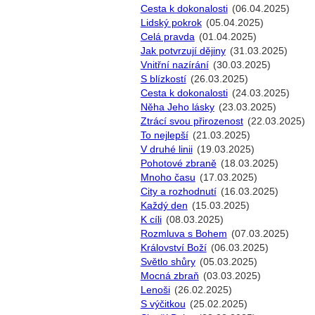
Cesta k dokonalosti
(06.04.2025)
Lidský pokrok
(05.04.2025)
Celá pravda
(01.04.2025)
Jak potvrzují dějiny
(31.03.2025)
Vnitřní nazírání
(30.03.2025)
S blízkostí
(26.03.2025)
Cesta k dokonalosti
(24.03.2025)
Něha Jeho lásky
(23.03.2025)
Ztrácí svou přirozenost
(22.03.2025)
To nejlepší
(21.03.2025)
V druhé linii
(19.03.2025)
Pohotové zbraně
(18.03.2025)
Mnoho času
(17.03.2025)
City a rozhodnutí
(16.03.2025)
Každý den
(15.03.2025)
K cíli
(08.03.2025)
Rozmluva s Bohem
(07.03.2025)
Království Boží
(06.03.2025)
Světlo shůry
(05.03.2025)
Mocná zbraň
(03.03.2025)
Lenoši
(26.02.2025)
S výčitkou
(25.02.2025)