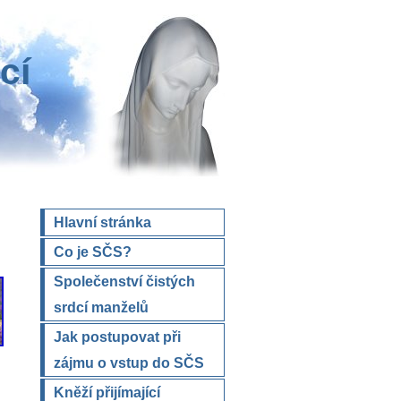
cí
Hlavní stránka
Co je SČS?
Společenství čistých
srdcí manželů
Jak postupovat při
zájmu o vstup do SČS
Kněží přijímající