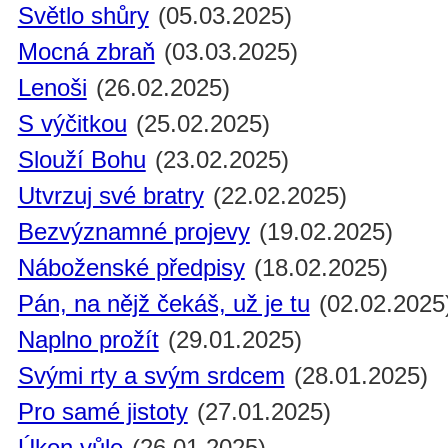
Světlo shůry
(05.03.2025)
Mocná zbraň
(03.03.2025)
Lenoši
(26.02.2025)
S výčitkou
(25.02.2025)
Slouží Bohu
(23.02.2025)
Utvrzuj své bratry
(22.02.2025)
Bezvýznamné projevy
(19.02.2025)
Náboženské předpisy
(18.02.2025)
Pán, na nějž čekáš, už je tu
(02.02.2025
Naplno prožít
(29.01.2025)
Svými rty a svým srdcem
(28.01.2025)
Pro samé jistoty
(27.01.2025)
Úkon vůle
(26.01.2025)