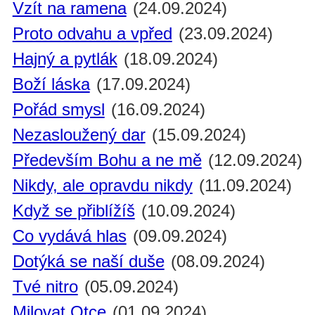
Vzít na ramena
(24.09.2024)
Proto odvahu a vpřed
(23.09.2024)
Hajný a pytlák
(18.09.2024)
Boží láska
(17.09.2024)
Pořád smysl
(16.09.2024)
Nezasloužený dar
(15.09.2024)
Především Bohu a ne mě
(12.09.2024)
Nikdy, ale opravdu nikdy
(11.09.2024)
Když se přiblížíš
(10.09.2024)
Co vydává hlas
(09.09.2024)
Dotýká se naší duše
(08.09.2024)
Tvé nitro
(05.09.2024)
Milovat Otce
(01.09.2024)