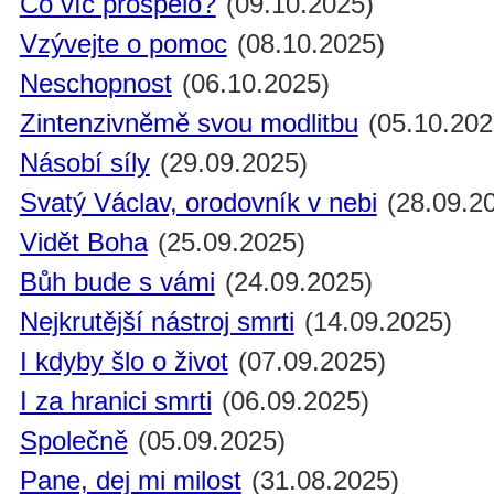
Co víc prospělo?
(09.10.2025)
Vzývejte o pomoc
(08.10.2025)
Neschopnost
(06.10.2025)
Zintenzivněmě svou modlitbu
(05.10.202
Násobí síly
(29.09.2025)
Svatý Václav, orodovník v nebi
(28.09.2
Vidět Boha
(25.09.2025)
Bůh bude s vámi
(24.09.2025)
Nejkrutější nástroj smrti
(14.09.2025)
I kdyby šlo o život
(07.09.2025)
I za hranici smrti
(06.09.2025)
Společně
(05.09.2025)
Pane, dej mi milost
(31.08.2025)