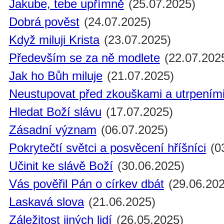
Jakube, tebe upřímně
(25.07.2025)
Dobrá pověst
(24.07.2025)
Když miluji Krista
(23.07.2025)
Především se za ně modlete
(22.07.202
Jak ho Bůh miluje
(21.07.2025)
Neustupovat před zkouškami a utrpením
Hledat Boží slávu
(17.07.2025)
Zásadní význam
(06.07.2025)
Pokrytečtí světci a posvěcení hříšníci
(0
Učinit ke slávě Boží
(30.06.2025)
Vás pověřil Pán o církev dbát
(29.06.202
Laskavá slova
(21.06.2025)
Záležitost jiných lidí
(26.05.2025)