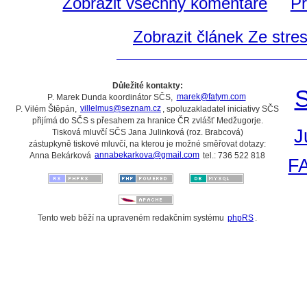
Zobrazit všechny komentáře
Př
Zobrazit článek Ze stres
Důležité kontakty:
S
P. Marek Dunda koordinátor SČS,
marek@fatym.com
P. Vilém Štěpán,
villelmus@seznam.cz
, spoluzakladatel iniciativy SČS
přijímá do SČS s přesahem za hranice ČR zvlášť Medžugorje.
J
Tisková mluvčí SČS Jana Julinková (roz. Brabcová)
zástupkyně tiskové mluvčí, na kterou je možné směřovat dotazy:
Anna Bekárková
annabekarkova@gmail.com
tel.: 736 522 818
F
Tento web běží na upraveném redakčním systému
phpRS
.