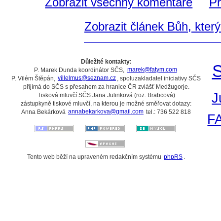
Zobrazit všechny komentáře
Př
Zobrazit článek Bůh, kter
Důležité kontakty:
S
P. Marek Dunda koordinátor SČS,
marek@fatym.com
P. Vilém Štěpán,
villelmus@seznam.cz
, spoluzakladatel iniciativy SČS
přijímá do SČS s přesahem za hranice ČR zvlášť Medžugorje.
J
Tisková mluvčí SČS Jana Julinková (roz. Brabcová)
zástupkyně tiskové mluvčí, na kterou je možné směřovat dotazy:
Anna Bekárková
annabekarkova@gmail.com
tel.: 736 522 818
F
Tento web běží na upraveném redakčním systému
phpRS
.