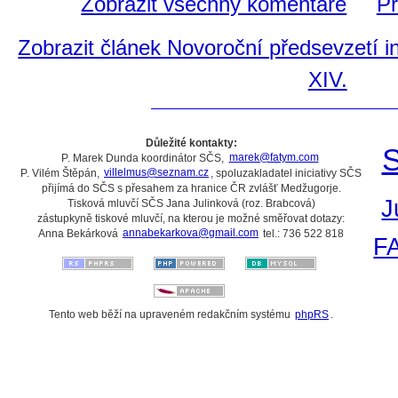
Zobrazit všechny komentáře
Př
Zobrazit článek Novoroční předsevzetí
XIV.
Důležité kontakty:
S
P. Marek Dunda koordinátor SČS,
marek@fatym.com
P. Vilém Štěpán,
villelmus@seznam.cz
, spoluzakladatel iniciativy SČS
přijímá do SČS s přesahem za hranice ČR zvlášť Medžugorje.
J
Tisková mluvčí SČS Jana Julinková (roz. Brabcová)
zástupkyně tiskové mluvčí, na kterou je možné směřovat dotazy:
Anna Bekárková
annabekarkova@gmail.com
tel.: 736 522 818
F
Tento web běží na upraveném redakčním systému
phpRS
.