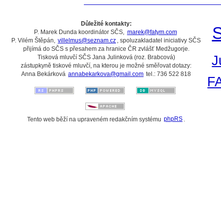
Důležité kontakty:
S
P. Marek Dunda koordinátor SČS,
marek@fatym.com
P. Vilém Štěpán,
villelmus@seznam.cz
, spoluzakladatel iniciativy SČS
přijímá do SČS s přesahem za hranice ČR zvlášť Medžugorje.
J
Tisková mluvčí SČS Jana Julinková (roz. Brabcová)
zástupkyně tiskové mluvčí, na kterou je možné směřovat dotazy:
Anna Bekárková
annabekarkova@gmail.com
tel.: 736 522 818
F
Tento web běží na upraveném redakčním systému
phpRS
.