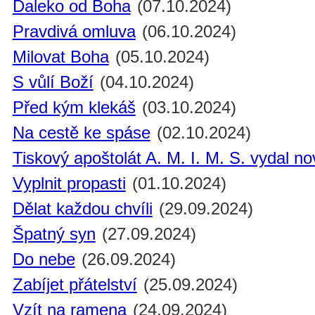
Daleko od Boha
(07.10.2024)
Pravdivá omluva
(06.10.2024)
Milovat Boha
(05.10.2024)
S vůlí Boží
(04.10.2024)
Před kým klekáš
(03.10.2024)
Na cestě ke spáse
(02.10.2024)
Tiskový apoštolát A. M. I. M. S. vydal n
Vyplnit propasti
(01.10.2024)
Dělat každou chvíli
(29.09.2024)
Špatný syn
(27.09.2024)
Do nebe
(26.09.2024)
Zabíjet přátelství
(25.09.2024)
Vzít na ramena
(24.09.2024)