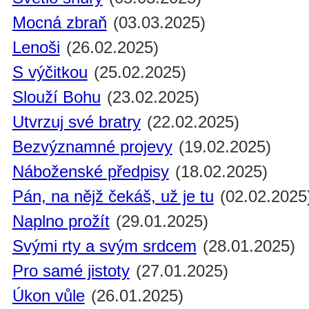
Mocná zbraň
(03.03.2025)
Lenoši
(26.02.2025)
S výčitkou
(25.02.2025)
Slouží Bohu
(23.02.2025)
Utvrzuj své bratry
(22.02.2025)
Bezvýznamné projevy
(19.02.2025)
Náboženské předpisy
(18.02.2025)
Pán, na nějž čekáš, už je tu
(02.02.2025
Naplno prožít
(29.01.2025)
Svými rty a svým srdcem
(28.01.2025)
Pro samé jistoty
(27.01.2025)
Úkon vůle
(26.01.2025)